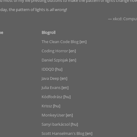
d most of my life pressing buttons to make the pattern of lights change ho
day, the pattern of lights is
all wrong
!
—
xkcd: Compu
me
Blogroll
The Clean Code Blog
[en]
Coding Horror
[en]
Daniel Szpisjak
[en]
IDDQD
[hu]
Java Deep
[en]
Julia Evans
[en]
Kódfodrász
[hu]
Krissz
[hu]
MonkeyUser
[en]
Sanyi barkácsol
[hu]
Scott Hanselman's Blog
[en]