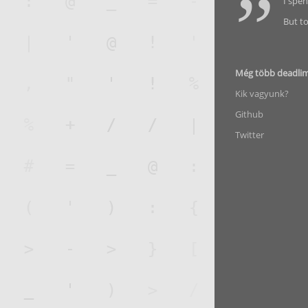
I spen
But to
Még több deadli
Kik vagyunk?
Github
Twitter