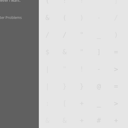
wever I want.
ter Problems