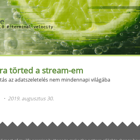
ra törted a stream-em
ntás az adatszeletelés nem mindennapi világába
n
2019. augusztus 30.