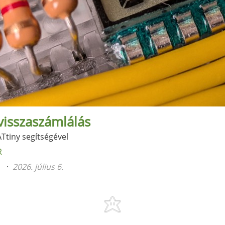
visszaszámlálás
Ttiny segítségével
R
n
2026. július 6.