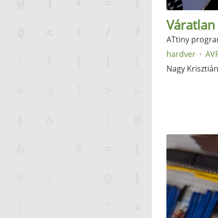
Váratlan
ATtiny progra
hardver
AV
Nagy Krisztiá