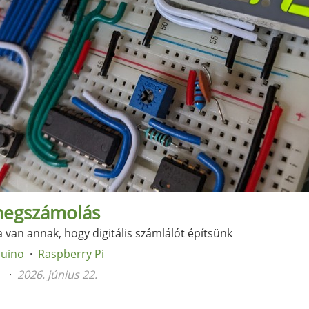
megszámolás
van annak, hogy digitális számlálót építsünk
duino
Raspberry Pi
n
2026. június 22.