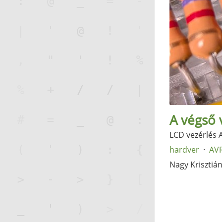
A végső 
LCD vezérlés A
hardver
AV
Nagy Krisztiá