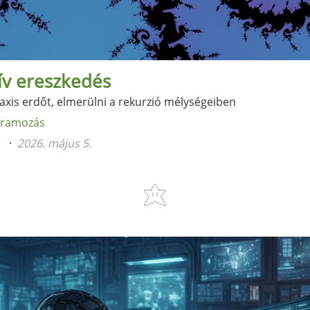
ív ereszkedés
taxis erdőt, elmerülni a rekurzió mélységeiben
gramozás
n
2026. május 5.