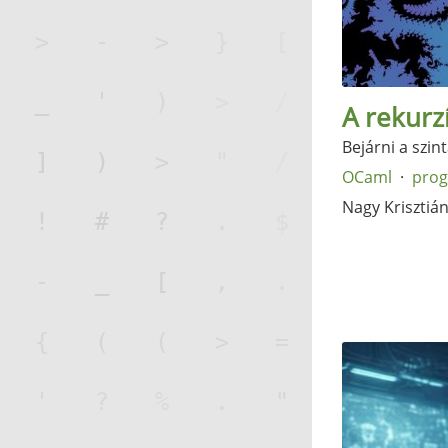
A rekurz
Bejárni a szin
OCaml
pro
Nagy Krisztiá