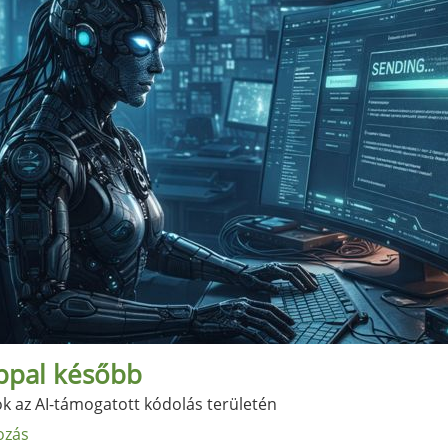
ppal később
k az AI-támogatott kódolás területén
ozás