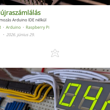
 újraszámlálás
mozás Arduino IDE nélkül
R
Arduino
Raspberry Pi
n
2026. június 29.