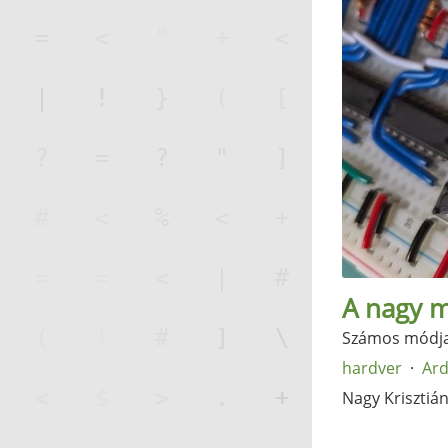
A nagy 
Számos módja 
hardver
Ar
Nagy Krisztiá