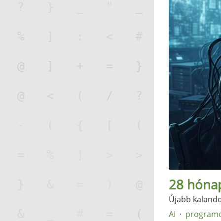
28 hóna
Újabb kalando
AI
program