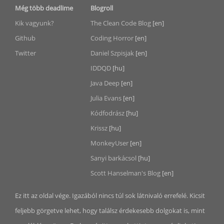
Még több deadlime
Blogroll
Kik vagyunk?
The Clean Code Blog
[en]
Github
Coding Horror
[en]
Twitter
Daniel Szpisjak
[en]
IDDQD
[hu]
Java Deep
[en]
Julia Evans
[en]
Kódfodrász
[hu]
Krissz
[hu]
MonkeyUser
[en]
Sanyi barkácsol
[hu]
Scott Hanselman's Blog
[en]
Ez itt az oldal vége. Igazából nincs túl sok látnivaló errefelé. Kicsit
feljebb görgetve lehet, hogy találsz érdekesebb dolgokat is, mint