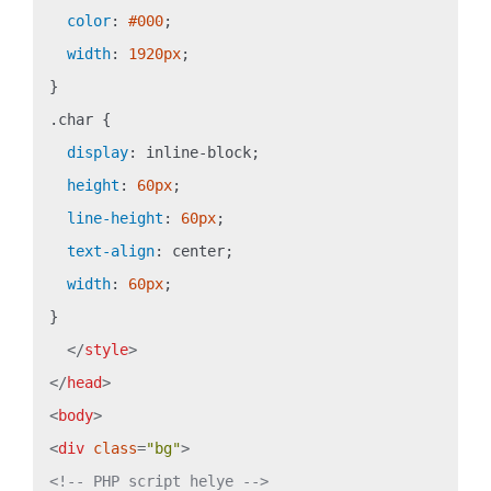
color
: 
#000
;

width
: 
1920px
;

.char
 {

display
: inline-block;

height
: 
60px
;

line-height
: 
60px
;

text-align
: center;

width
: 
60px
;

}

</
style
>
</
head
>
<
body
>
<
div
class
=
"bg"
>
<!-- PHP script helye -->