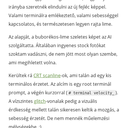
irányba szeretnék elindulni az új fejléc képpel.
Valami terminálra emlékeztető, valami sebességgel
kapcsolatos, és természetesen legyen rajta lime.
Az alapját, a buborékos-lime szeletes képet az AI
szolgáltatta. Általában ingyenes stock fotókat
szoktam vadászni, de nem jött most olyan szembe,
ami megihletett volna.
Kerültek rá
CRT scanline
-ok, ami talán ad egy kis
terminálos érzetet. Az alcím is egy root terminál
prompt, a végén kurzorral (
).
# terminal velocity_
A vízszintes
glitch
-vonalak pedig a vizuális
érdkesség mellett talán sikeresen keltik a mozgás, a
sebesség érzetét. De nem mennék műelemzési
mélységekbe. :)