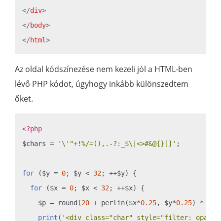
</
div
>
</
body
>
</
html
>
Az oldal kódszínezése nem kezeli jól a HTML-ben
lévő PHP kódot, úgyhogy inkább különszedtem
őket.
<?php
$chars = 
'\'"+!%/=(),.-?:_$\|<>#&@{}[]'
;

for
 ($y = 
0
; $y < 
32
; ++$y) {

for
 ($x = 
0
; $x < 
32
; ++$x) {

    $p = round(
20
 + perlin($x*
0.25
, $y*
0.25
) * 
80
,
print
(
'<div class="char" style="filter: opacit