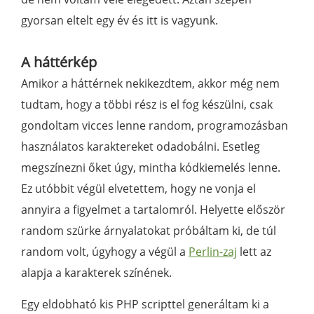
gyorsan eltelt egy év és itt is vagyunk.
A háttérkép
Amikor a háttérnek nekikezdtem, akkor még nem
tudtam, hogy a többi rész is el fog készülni, csak
gondoltam vicces lenne random, programozásban
használatos karaktereket odadobálni. Esetleg
megszínezni őket úgy, mintha kódkiemelés lenne.
Ez utóbbit végül elvetettem, hogy ne vonja el
annyira a figyelmet a tartalomról. Helyette először
random szürke árnyalatokat próbáltam ki, de túl
random volt, úgyhogy a végül a
Perlin-zaj
lett az
alapja a karakterek színének.
Egy eldobható kis PHP scripttel generáltam ki a