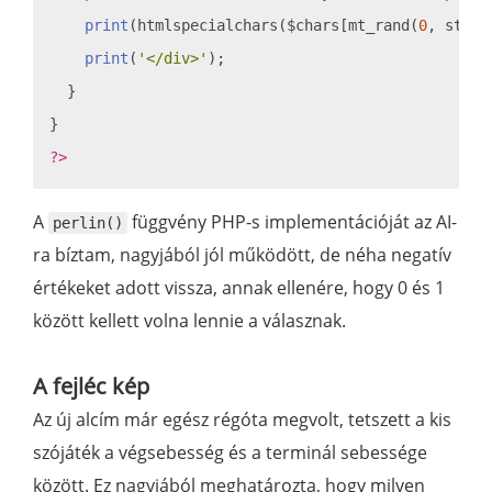
print
(htmlspecialchars($chars[mt_rand(
0
, strle
print
(
'</div>'
);

  }

?>
A
függvény PHP-s implementációját az AI-
perlin()
ra bíztam, nagyjából jól működött, de néha negatív
értékeket adott vissza, annak ellenére, hogy 0 és 1
között kellett volna lennie a válasznak.
A fejléc kép
Az új alcím már egész régóta megvolt, tetszett a kis
szójáték a végsebesség és a terminál sebessége
között. Ez nagyjából meghatározta, hogy milyen