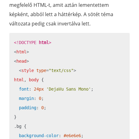
megfelelő HTML-t, amit aztán lementettem
képként, abból lett a háttérkép. A sötét téma
változata pedig csak invertálva lett.
<!DOCTYPE 
html
>
<
html
>
<
head
>
<
style
type
=
"text/css"
>
html
, 
body
 {

font
: 
24px
'DejaVu Sans Mono'
;

margin
: 
0
;

padding
: 
0
;

.bg
 {

background-color
: 
#e6e6e6
;
