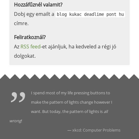
Hozzáfűznél valamit?
Dobj egy emailt a
blog kukac deadlime pont hu
címre.
Feliratkoznál?
Az
RSS feed
-et ajánljuk, ha kedveled a régi jó
dolgokat.
I spend most of my life pressing buttons to
make the pattern of lights change however I
want. But today, the pattern of lights is
all
wrong
!
—
xkcd: Computer Problems