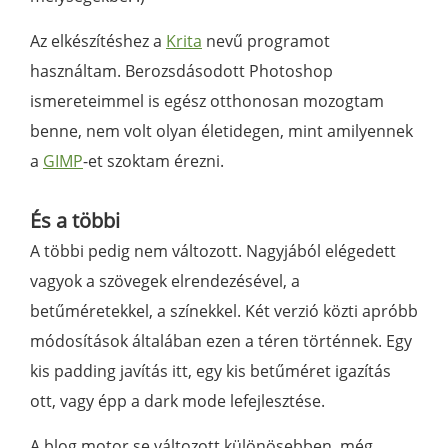
Az elkészítéshez a
Krita
nevű programot
használtam. Berozsdásodott Photoshop
ismereteimmel is egész otthonosan mozogtam
benne, nem volt olyan életidegen, mint amilyennek
a
GIMP
-et szoktam érezni.
És a többi
A többi pedig nem változott. Nagyjából elégedett
vagyok a szövegek elrendezésével, a
betűméretekkel, a színekkel. Két verzió közti apróbb
módosítások általában ezen a téren történnek. Egy
kis padding javítás itt, egy kis betűméret igazítás
ott, vagy épp a dark mode lefejlesztése.
A blog motor se változott különösebben, még