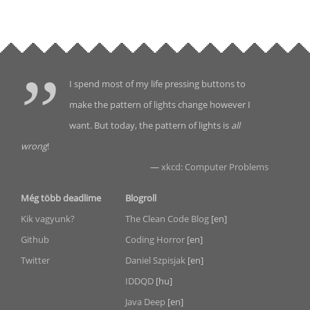
I spend most of my life pressing buttons to
make the pattern of lights change however I
want. But today, the pattern of lights is
all
wrong
!
—
xkcd: Computer Problems
Még több deadlime
Blogroll
Kik vagyunk?
The Clean Code Blog
[en]
Github
Coding Horror
[en]
Twitter
Daniel Szpisjak
[en]
IDDQD
[hu]
Java Deep
[en]