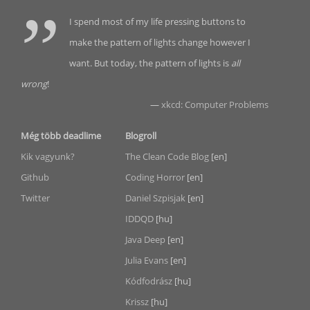
I spend most of my life pressing buttons to
make the pattern of lights change however I
want. But today, the pattern of lights is
all
wrong
!
—
xkcd: Computer Problems
Még több deadlime
Blogroll
Kik vagyunk?
The Clean Code Blog
[en]
Github
Coding Horror
[en]
Twitter
Daniel Szpisjak
[en]
IDDQD
[hu]
Java Deep
[en]
Julia Evans
[en]
Kódfodrász
[hu]
Krissz
[hu]