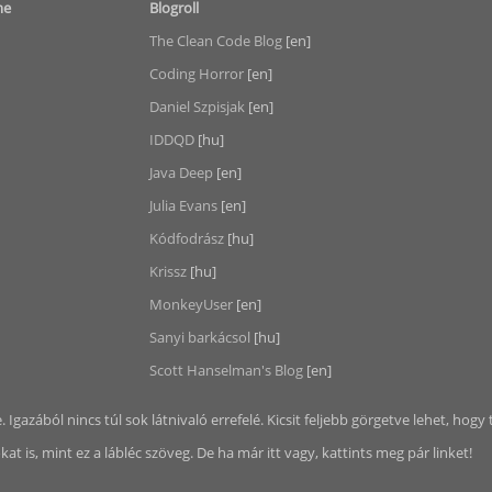
me
Blogroll
The Clean Code Blog
[en]
Coding Horror
[en]
Daniel Szpisjak
[en]
IDDQD
[hu]
Java Deep
[en]
Julia Evans
[en]
Kódfodrász
[hu]
Krissz
[hu]
MonkeyUser
[en]
Sanyi barkácsol
[hu]
Scott Hanselman's Blog
[en]
e. Igazából nincs túl sok látnivaló errefelé. Kicsit feljebb görgetve lehet, hogy 
t is, mint ez a lábléc szöveg. De ha már itt vagy, kattints meg pár linket!