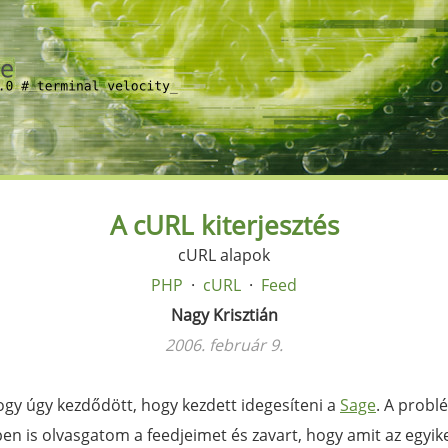
A cURL kiterjesztés
cURL alapok
PHP
cURL
Feed
Nagy Krisztián
2006. február 9.
ogy úgy kezdődött, hogy kezdett idegesíteni a
Sage
. A probl
en is olvasgatom a feedjeimet és zavart, hogy amit az egyi