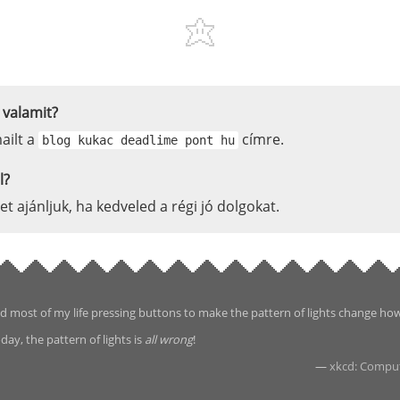
 valamit?
ailt a
címre.
blog kukac deadlime pont hu
l?
-et ajánljuk, ha kedveled a régi jó dolgokat.
d most of my life pressing buttons to make the pattern of lights change ho
day, the pattern of lights is
all wrong
!
—
xkcd: Compu