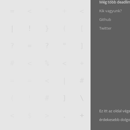
Még több deadli
Kik vagyunk?
Github
Twitter
Ez itt az oldal vég
érdekesebb dolgoka