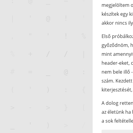
megjelöltem o
készítek egy 
akkor nincs i
Első próbálk
győződnöm, ho
mint amennyit 
header-eket, 
nem bele illő 
szám. Kezdett
kiterjesztését
A dolog rette
az életünk ha
a sok feltétel