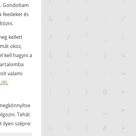
lt. Gondoltam
a feedeket és
tözni.
meg kellett
émát okoz,
l kell hagyni a
 tartalomba
volt valami
URL
y megkönnyítse
lgozni. Tehát
t ilyen szépre: