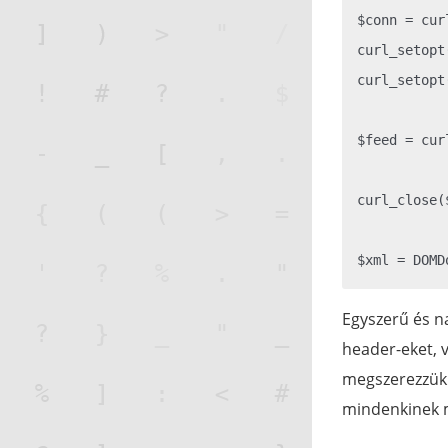
$conn = cur
curl_setopt
curl_setopt
$feed = cur
curl_close($
Egyszerű és n
header-eket, v
megszerezzük 
mindenkinek m