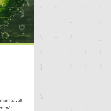
émám az volt,
ken már