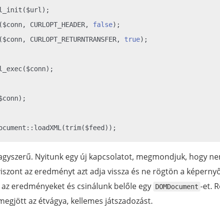
l_init($url);

($conn, CURLOPT_HEADER, 
false
);

($conn, CURLOPT_RETURNTRANSFER, 
true
);

l_exec($conn);

conn);

agyszerű. Nyitunk egy új kapcsolatot, megmondjuk, hogy n
iszont az eredményt azt adja vissza és ne rögtön a képernyőr
az eredményeket és csinálunk belőle egy
-et.
DOMDocument
egjött az étvágya, kellemes játszadozást.