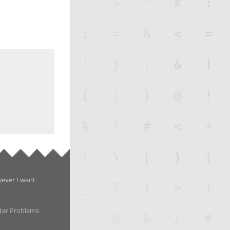
wever I want.
ter Problems