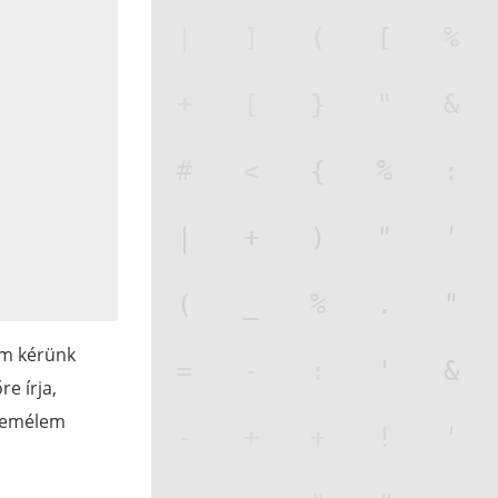
em kérünk
e írja,
 Remélem