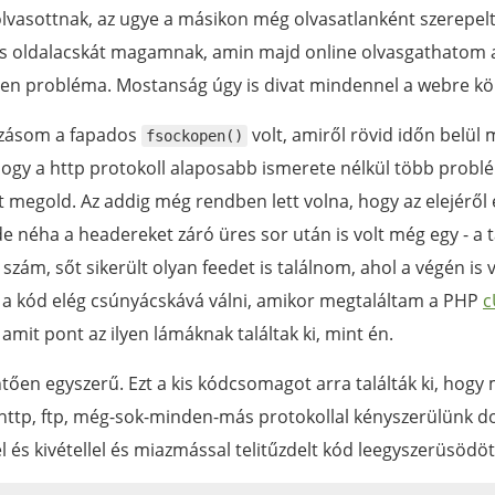
lvasottnak, az ugye a másikon még olvasatlanként szerepe
kis oldalacskát magamnak, amin majd online olvasgathatom 
lyen probléma. Mostanság úgy is divat mindennel a webre köl
ozásom a fapados
volt, amiről rövid időn belül 
fsockopen()
gy a http protokoll alaposabb ismerete nélkül több probl
megold. Az addig még rendben lett volna, hogy az elejéről e
de néha a headereket záró üres sor után is volt még egy - a
- szám, sőt sikerült olyan feedet is találnom, ahol a végén is 
 a kód elég csúnyácskává válni, amikor megtaláltam a PHP
c
, amit pont az ilyen lámáknak találtak ki, mint én.
ntően egyszerű. Ezt a kis kódcsomagot arra találták ki, hog
 http, ftp, még-sok-minden-más protokollal kényszerülünk do
lel és kivétellel és miazmással telitűzdelt kód leegyszerüsödöt