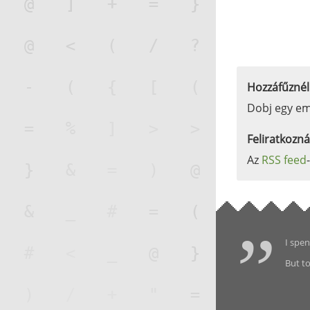
Hozzáfűznél
Dobj egy em
Feliratkozná
Az
RSS feed
I spen
But to