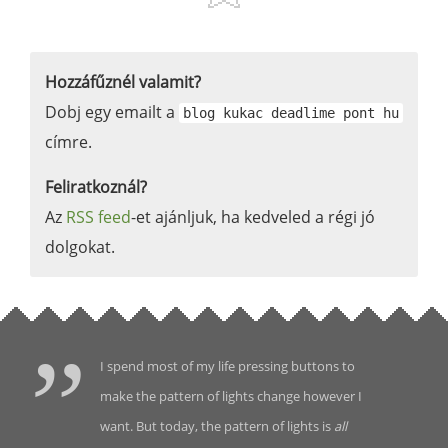
Hozzáfűznél valamit?
Dobj egy emailt a
blog kukac deadlime pont hu
címre.
Feliratkoznál?
Az
RSS feed
-et ajánljuk, ha kedveled a régi jó
dolgokat.
I spend most of my life pressing buttons to
make the pattern of lights change however I
want. But today, the pattern of lights is
all