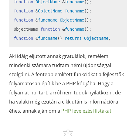
function
ObjectName
 &
funcname
()
function
 &
ObjectName
funcname
()
function
 &
funcname
ObjectName
()
;

ObjectName 
function
 &
funcname
()
function
 &
funcname
()
returns
ObjectName
Aki idáig eljutott annak gratulálok, remélem
mindenki számára tudtam némi újdonsággal
szolgálni. A fentebb említett funkciókat a fejlesztők
folyamatosan építik be a PHP kódjába. Hogy a
folyamat hol tart, arról nem tudok nyilatkozni; de
ha valaki még ezután a cikk után is információra
éhes, annak ajánlom a
PHP levelezési listákat
.