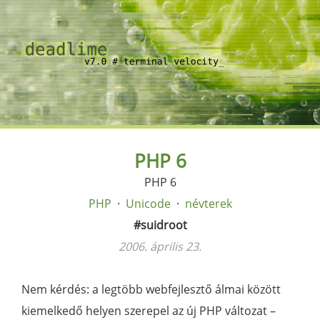
PHP 6
PHP 6
PHP
Unicode
névterek
#suidroot
2006. április 23.
Nem kérdés: a legtöbb webfejlesztő álmai között
kiemelkedő helyen szerepel az új PHP változat –