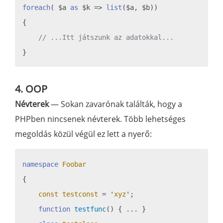
foreach
( $a 
as
 $k => 
list
($a, $b))

{

// ...Itt játszunk az adatokkal...
4. OOP
Névterek
— Sokan zavarónak találták, hogy a
PHPben nincsenek névterek. Több lehetséges
megoldás közül végül ez lett a nyerő:
namespace
Foobar
{

const
testconst
 = '
xyz
';

function
testfunc
()
{ ... }
