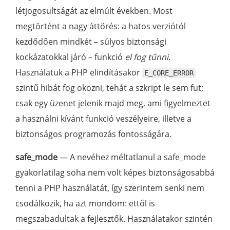
létjogosultságát az elmúlt években. Most
megtörtént a nagy áttörés: a hatos verziótól
kezdődően mindkét – súlyos biztonsági
kockázatokkal járó – funkció
el fog tűnni
.
Használatuk a PHP elindításakor
E_CORE_ERROR
szintű hibát fog okozni, tehát a szkript le sem fut;
csak egy üzenet jelenik majd meg, ami figyelmeztet
a használni kívánt funkció veszélyeire, illetve a
biztonságos programozás fontosságára.
safe_mode
— A nevéhez méltatlanul a safe_mode
gyakorlatilag soha nem volt képes biztonságosabbá
tenni a PHP használatát, így szerintem senki nem
csodálkozik, ha azt mondom: ettől is
megszabadultak a fejlesztők. Használatakor szintén