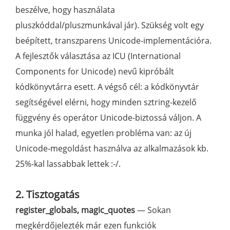
beszélve, hogy használata
pluszkóddal/pluszmunkával jár). Szükség volt egy
beépített, transzparens Unicode-implementációra.
A fejlesztők választása az ICU (International
Components for Unicode) nevű kipróbált
kódkönyvtárra esett. A végső cél: a kódkönyvtár
segítségével elérni, hogy minden sztring-kezelő
függvény és operátor Unicode-biztossá váljon. A
munka jól halad, egyetlen probléma van: az új
Unicode-megoldást használva az alkalmazások kb.
25%-kal lassabbak lettek :-/.
2. Tisztogatás
register_globals, magic_quotes
— Sokan
megkérdőjelezték már ezen funkciók