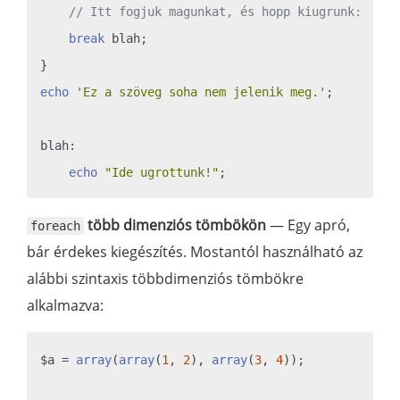
// Itt fogjuk magunkat, és hopp kiugrunk:
break
 blah;

echo
'Ez a szöveg soha nem jelenik meg.'
;

blah:

echo
"Ide ugrottunk!"
több dimenziós tömbökön
— Egy apró,
foreach
bár érdekes kiegészítés. Mostantól használható az
alábbi szintaxis többdimenziós tömbökre
alkalmazva:
$a = 
array
(
array
(
1
, 
2
), 
array
(
3
, 
4
));
