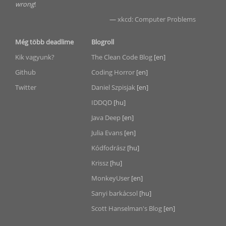
wrong
!
—
xkcd: Computer Problems
Még több deadlime
Blogroll
Kik vagyunk?
The Clean Code Blog
[en]
Github
Coding Horror
[en]
Twitter
Daniel Szpisjak
[en]
IDDQD
[hu]
Java Deep
[en]
Julia Evans
[en]
Kódfodrász
[hu]
Krissz
[hu]
MonkeyUser
[en]
Sanyi barkácsol
[hu]
Scott Hanselman's Blog
[en]