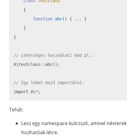
class
testclass
{

function
abc
()
{ ... }

    }

}

// Lehetséges használati mód pl.:
A\testclass::abc();

// Így lehet majd importálni:
Tehát:
Lesz egy namespace kulcsszó, amivel névterek
hozhatóak létre.