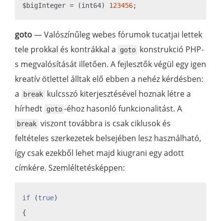
$bigInteger = (int64) 
123456
goto
— Valószínűleg webes fórumok tucatjai lettek
tele prokkal és kontrákkal a
konstrukció PHP-
goto
s megvalósítását illetően. A fejlesztők végül egy igen
kreatív ötlettel álltak elő ebben a nehéz kérdésben:
a
kulcsszó kiterjesztésével hoznak létre a
break
hírhedt
-éhoz hasonló funkcionalitást. A
goto
viszont továbbra is csak ciklusok és
break
feltételes szerkezetek belsejében lesz használható,
így csak ezekből lehet majd kiugrani egy adott
címkére. Szemléltetésképpen:
if
 (
true
)

{
