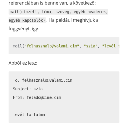
referenciában is benne van, a következő:
mail(címzett, téma, szöveg, egyéb headerek,
. Ha például meghívjuk a
egyéb kapcsolók)
függvényt, így:
mail(
"felhasznalo@valami.cim"
, 
"szia"
, 
"levél tart
Abból ez lesz:
To: felhasznalo@valami.cim

Subject: szia

From: felado@cime.cim
