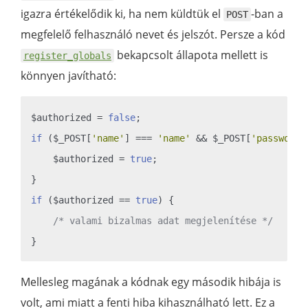
igazra értékelődik ki, ha nem küldtük el
-ban a
POST
megfelelő felhasználó nevet és jelszót. Persze a kód
bekapcsolt állapota mellett is
register_globals
könnyen javítható:
$authorized = 
false
if
 ($_POST[
'name'
] === 
'name'
 && $_POST[
'password'
    $authorized = 
true
;

if
 ($authorized == 
true
) {

/* valami bizalmas adat megjelenítése */
Mellesleg magának a kódnak egy második hibája is
volt, ami miatt a fenti hiba kihasználható lett. Ez a