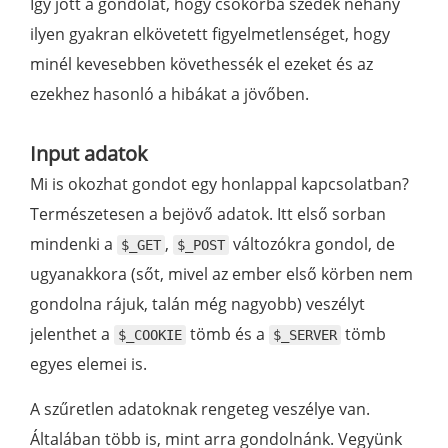
Így jött a gondolat, hogy csokorba szedek néhány
ilyen gyakran elkövetett figyelmetlenséget, hogy
minél kevesebben követhessék el ezeket és az
ezekhez hasonló a hibákat a jövőben.
Input adatok
Mi is okozhat gondot egy honlappal kapcsolatban?
Természetesen a bejövő adatok. Itt első sorban
mindenki a
,
változókra gondol, de
$_GET
$_POST
ugyanakkora (sőt, mivel az ember első körben nem
gondolna rájuk, talán még nagyobb) veszélyt
jelenthet a
tömb és a
tömb
$_COOKIE
$_SERVER
egyes elemei is.
A szűretlen adatoknak rengeteg veszélye van.
Általában több is, mint arra gondolnánk. Vegyünk