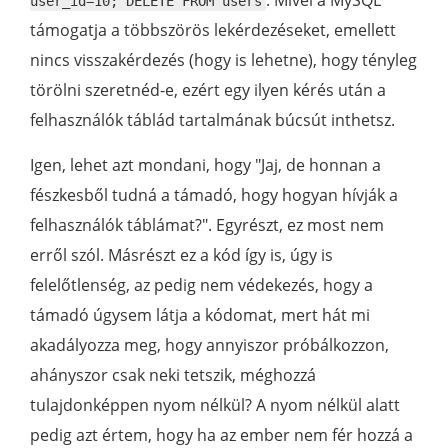
. Mivel a MySQL
user_id=10; DELETE FROM users
támogatja a többszörös lekérdezéseket, emellett
nincs visszakérdezés (hogy is lehetne), hogy tényleg
törölni szeretnéd-e, ezért egy ilyen kérés után a
felhasználók táblád tartalmának búcsút inthetsz.
Igen, lehet azt mondani, hogy "Jaj, de honnan a
fészkesből tudná a támadó, hogy hogyan hívják a
felhasználók táblámat?". Egyrészt, ez most nem
erről szól. Másrészt ez a kód így is, úgy is
felelőtlenség, az pedig nem védekezés, hogy a
támadó úgysem látja a kódomat, mert hát mi
akadályozza meg, hogy annyiszor próbálkozzon,
ahányszor csak neki tetszik, méghozzá
tulajdonképpen nyom nélkül? A nyom nélkül alatt
pedig azt értem, hogy ha az ember nem fér hozzá a