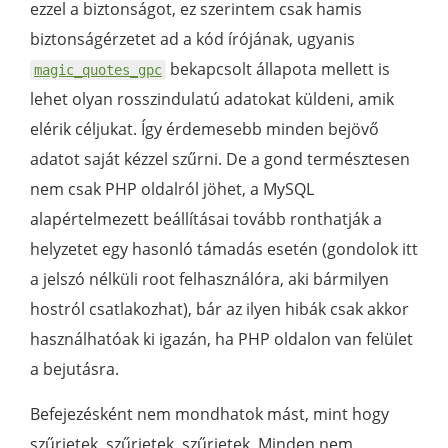
ezzel a biztonságot, ez szerintem csak hamis
biztonságérzetet ad a kód írójának, ugyanis
bekapcsolt állapota mellett is
magic_quotes_gpc
lehet olyan rosszindulatú adatokat küldeni, amik
elérik céljukat. Így érdemesebb minden bejövő
adatot saját kézzel szűrni. De a gond természtesen
nem csak PHP oldalról jöhet, a MySQL
alapértelmezett beállításai tovább ronthatják a
helyzetet egy hasonló támadás esetén (gondolok itt
a jelszó nélküli root felhasználóra, aki bármilyen
hostról csatlakozhat), bár az ilyen hibák csak akkor
használhatóak ki igazán, ha PHP oldalon van felület
a bejutásra.
Befejezésként nem mondhatok mást, mint hogy
szűrjetek, szűrjetek, szűrjetek. Minden nem