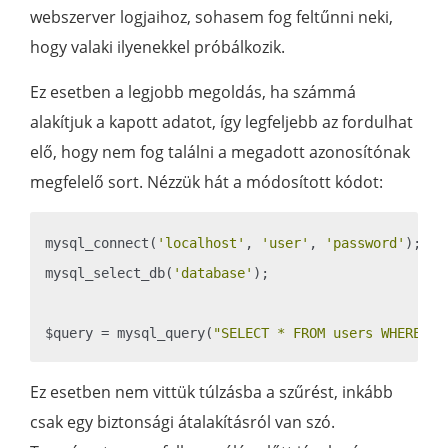
webszerver logjaihoz, sohasem fog feltűnni neki,
hogy valaki ilyenekkel próbálkozik.
Ez esetben a legjobb megoldás, ha számmá
alakítjuk a kapott adatot, így legfeljebb az fordulhat
elő, hogy nem fog találni a megadott azonosítónak
megfelelő sort. Nézzük hát a módosított kódot:
mysql_connect(
'localhost'
, 
'user'
, 
'password'
);

mysql_select_db(
'database'
);

$query = mysql_query(
"SELECT * FROM users WHERE us
Ez esetben nem vittük túlzásba a szűrést, inkább
csak egy biztonsági átalakításról van szó.