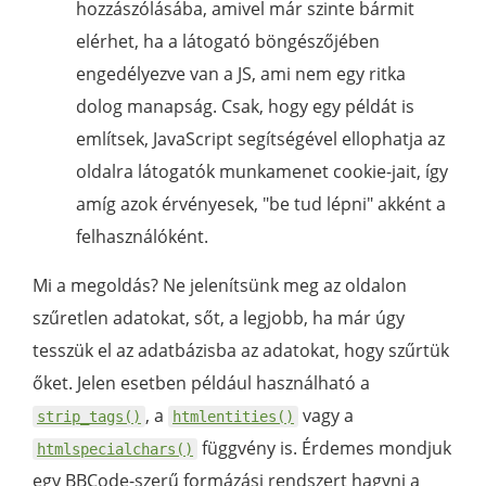
hozzászólásába, amivel már szinte bármit
elérhet, ha a látogató böngészőjében
engedélyezve van a JS, ami nem egy ritka
dolog manapság. Csak, hogy egy példát is
említsek, JavaScript segítségével ellophatja az
oldalra látogatók munkamenet cookie-jait, így
amíg azok érvényesek, "be tud lépni" akként a
felhasználóként.
Mi a megoldás? Ne jelenítsünk meg az oldalon
szűretlen adatokat, sőt, a legjobb, ha már úgy
tesszük el az adatbázisba az adatokat, hogy szűrtük
őket. Jelen esetben például használható a
, a
vagy a
strip_tags()
htmlentities()
függvény is. Érdemes mondjuk
htmlspecialchars()
egy BBCode-szerű formázási rendszert hagyni a