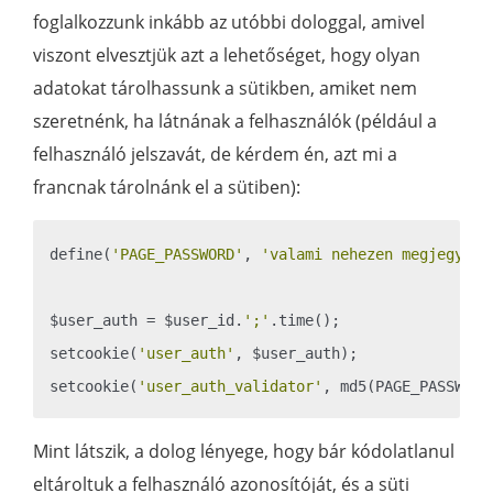
foglalkozzunk inkább az utóbbi dologgal, amivel
viszont elvesztjük azt a lehetőséget, hogy olyan
adatokat tárolhassunk a sütikben, amiket nem
szeretnénk, ha látnának a felhasználók (például a
felhasználó jelszavát, de kérdem én, azt mi a
francnak tárolnánk el a sütiben):
define(
'PAGE_PASSWORD'
, 
'valami nehezen megjegyezh
$user_auth = $user_id.
';'
.time();

setcookie(
'user_auth'
, $user_auth);

setcookie(
'user_auth_validator'
Mint látszik, a dolog lényege, hogy bár kódolatlanul
eltároltuk a felhasználó azonosítóját, és a süti