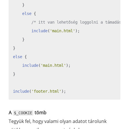
    }

else
 {

/* itt van lehetőség loggolni a támadási k
include
(
'main.html'
);

    }

else
 {

include
(
'main.html'
);

}

include
(
'footer.html'
A
tömb
$_COOKIE
Tegyük fel, hogy valami olyan adatot tárolunk