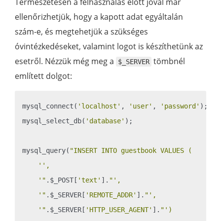
Természetesen a felhasználás előtt jóval már
ellenőrizhetjük, hogy a kapott adat egyáltalán
szám-e, és megtehetjük a szükséges
óvintézkedéseket, valamint logot is készíthetünk az
esetről. Nézzük még meg a
tömbnél
$_SERVER
említett dolgot:
mysql_connect(
'localhost'
, 
'user'
, 
'password'
);

mysql_select_db(
'database'
);

mysql_query(
"INSERT INTO guestbook VALUES (

    '',

    '"
.$_POST[
'text'
].
"',

    '"
.$_SERVER[
'REMOTE_ADDR'
].
"',

    '"
.$_SERVER[
'HTTP_USER_AGENT'
].
"')
