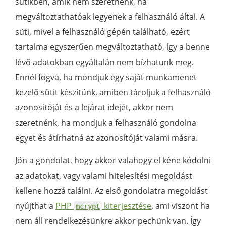
sütikben, amik nem szeretnénk, ha
megváltoztathatóak legyenek a felhasználó által. A
süti, mivel a felhasználó gépén található, ezért
tartalma egyszerűen megváltoztatható, így a benne
lévő adatokban egyáltalán nem bízhatunk meg.
Ennél fogva, ha mondjuk egy saját munkamenet
kezelő sütit készítünk, amiben tároljuk a felhasználó
azonosítóját és a lejárat idejét, akkor nem
szeretnénk, ha mondjuk a felhasználó gondolna
egyet és átírhatná az azonosítóját valami másra.
Jön a gondolat, hogy akkor valahogy el kéne kódolni
az adatokat, vagy valami hitelesítési megoldást
kellene hozzá találni. Az első gondolatra megoldást
nyújthat a
PHP
kiterjesztése
, ami viszont ha
mcrypt
nem áll rendelkezésünkre akkor pechünk van. Így