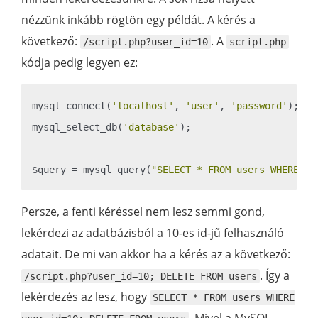
nézzünk inkább rögtön egy példát. A kérés a
következő:
. A
/script.php?user_id=10
script.php
kódja pedig legyen ez:
mysql_connect(
'localhost'
, 
'user'
, 
'password'
);

mysql_select_db(
'database'
);

$query = mysql_query(
"SELECT * FROM users WHERE us
Persze, a fenti kéréssel nem lesz semmi gond,
lekérdezi az adatbázisból a 10-es id-jű felhasználó
adatait. De mi van akkor ha a kérés az a következő:
. Így a
/script.php?user_id=10; DELETE FROM users
lekérdezés az lesz, hogy
SELECT * FROM users WHERE