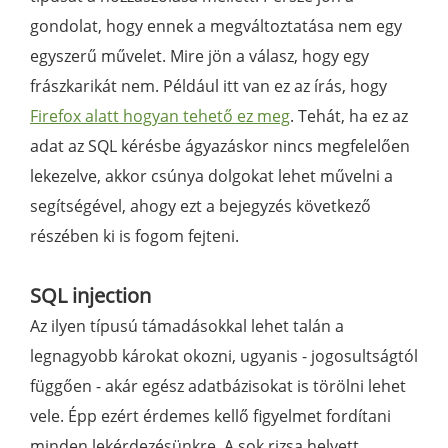
gondolat, hogy ennek a megváltoztatása nem egy
egyszerű művelet. Mire jön a válasz, hogy egy
frászkarikát nem. Például itt van ez az írás, hogy
Firefox alatt hogyan tehető ez meg
. Tehát, ha ez az
adat az SQL kérésbe ágyazáskor nincs megfelelően
lekezelve, akkor csúnya dolgokat lehet művelni a
segítségével, ahogy ezt a bejegyzés következő
részében ki is fogom fejteni.
SQL injection
Az ilyen típusú támadásokkal lehet talán a
legnagyobb károkat okozni, ugyanis - jogosultságtól
függően - akár egész adatbázisokat is törölni lehet
vele. Épp ezért érdemes kellő figyelmet fordítani
minden lekérdezésünkre. A sok rizsa helyett