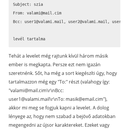
Subject: szia

From: valami@mail.cim

Bcc: user1@valami.mail, user2@valami.mail, user3@va
Tehát a levelet még rajtunk kívül három másik
ember is megkapta. Persze ezt nem igazán
szeretnénk. Sőt, ha még a sort kiegészíti úgy, hogy
tartalmazzon még egy "To:" részt (valahogy így:
"valami@mail.cim\r\nBcc:
user1@valami.mail\r\nTo: masik@email.cim"),
akkor mi meg se fogjuk kapni a levelet. A dolog
lényege az, hogy nem szabad a bejövő adatokban
megengedni az újsor karaktereket. Ezeket vagy