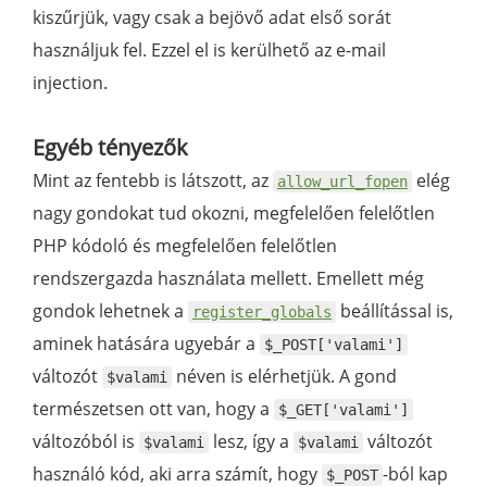
kiszűrjük, vagy csak a bejövő adat első sorát
használjuk fel. Ezzel el is kerülhető az e-mail
injection.
Egyéb tényezők
Mint az fentebb is látszott, az
elég
allow_url_fopen
nagy gondokat tud okozni, megfelelően felelőtlen
PHP kódoló és megfelelően felelőtlen
rendszergazda használata mellett. Emellett még
gondok lehetnek a
beállítással is,
register_globals
aminek hatására ugyebár a
$_POST['valami']
változót
néven is elérhetjük. A gond
$valami
természetsen ott van, hogy a
$_GET['valami']
változóból is
lesz, így a
változót
$valami
$valami
használó kód, aki arra számít, hogy
-ból kap
$_POST