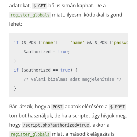
adatokat,
-ből is simán kaphat. De a
$_GET
miatt, ilyesmi kódokkal is gond
register_globals
lehet:
if
 ($_POST[
'name'
] === 
'name'
 && $_POST[
'password'
    $authorized = 
true
;

if
 ($authorized == 
true
) {

/* valami bizalmas adat megjelenítése */
Bár látszik, hogy a
adatok elérésére a
POST
$_POST
tömböt használjuk, de ha a scriptet úgy hívjuk meg,
hogy
, akkor a
/script.php?authorized=true
miatt a második elágazás is
register_globals