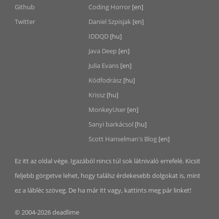
Github
Coding Horror
[en]
Twitter
Daniel Szpisjak
[en]
IDDQD
[hu]
Java Deep
[en]
Julia Evans
[en]
Kódfodrász
[hu]
Krissz
[hu]
MonkeyUser
[en]
Sanyi barkácsol
[hu]
Scott Hanselman's Blog
[en]
Ez itt az oldal vége. Igazából nincs túl sok látnivaló errefelé. Kicsit
feljebb görgetve lehet, hogy találsz érdekesebb dolgokat is, mint
ez a lábléc szöveg. De ha már itt vagy, kattints meg pár linket!
© 2004-2026 deadlime