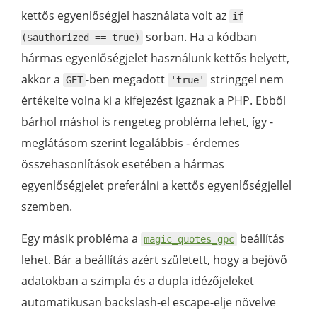
kettős egyenlőségjel használata volt az
if
sorban. Ha a kódban
($authorized == true)
hármas egyenlőségjelet használunk kettős helyett,
akkor a
-ben megadott
stringgel nem
GET
'true'
értékelte volna ki a kifejezést igaznak a PHP. Ebből
bárhol máshol is rengeteg probléma lehet, így -
meglátásom szerint legalábbis - érdemes
összehasonlítások esetében a hármas
egyenlőségjelet preferálni a kettős egyenlőségjellel
szemben.
Egy másik probléma a
beállítás
magic_quotes_gpc
lehet. Bár a beállítás azért született, hogy a bejövő
adatokban a szimpla és a dupla idézőjeleket
automatikusan backslash-el escape-elje növelve