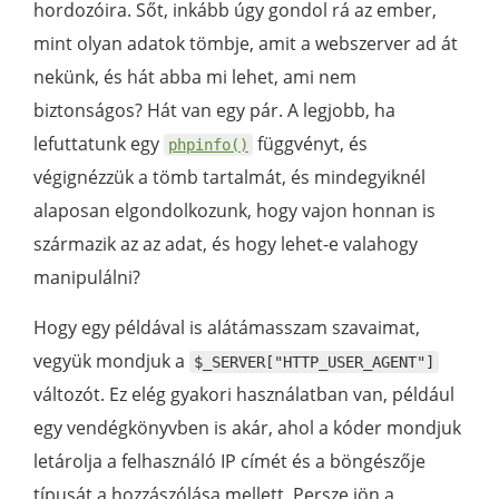
hordozóira. Sőt, inkább úgy gondol rá az ember,
mint olyan adatok tömbje, amit a webszerver ad át
nekünk, és hát abba mi lehet, ami nem
biztonságos? Hát van egy pár. A legjobb, ha
lefuttatunk egy
függvényt, és
phpinfo()
végignézzük a tömb tartalmát, és mindegyiknél
alaposan elgondolkozunk, hogy vajon honnan is
származik az az adat, és hogy lehet-e valahogy
manipulálni?
Hogy egy példával is alátámasszam szavaimat,
vegyük mondjuk a
$_SERVER["HTTP_USER_AGENT"]
változót. Ez elég gyakori használatban van, például
egy vendégkönyvben is akár, ahol a kóder mondjuk
letárolja a felhasználó IP címét és a böngészője
típusát a hozzászólása mellett. Persze jön a