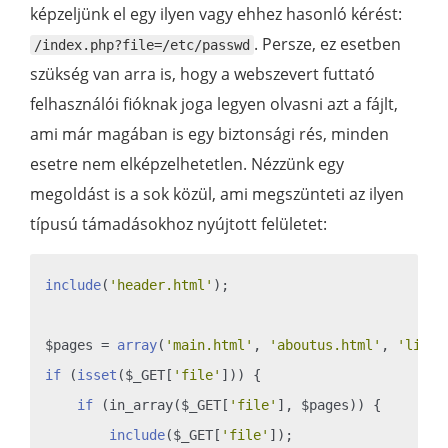
képzeljünk el egy ilyen vagy ehhez hasonló kérést:
. Persze, ez esetben
/index.php?file=/etc/passwd
szükség van arra is, hogy a webszevert futtató
felhasználói fióknak joga legyen olvasni azt a fájlt,
ami már magában is egy biztonsági rés, minden
esetre nem elképzelhetetlen. Nézzünk egy
megoldást is a sok közül, ami megszünteti az ilyen
típusú támadásokhoz nyújtott felületet:
include
(
'header.html'
);

$pages = 
array
(
'main.html'
, 
'aboutus.html'
, 
'links
if
 (
isset
($_GET[
'file'
])) {

if
 (in_array($_GET[
'file'
], $pages)) {

include
($_GET[
'file'
]);
