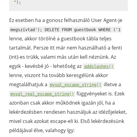
"
Ez esetben ha a gonosz felhasználó User Agent-je
megszívtad'); DELETE FROM guestbook WHERE ('1
lenne, akkor törölné a guestbook tábla teljes
tartalmát. Persze itt már nem használható a fenti
(int)-es trükk, valami más után kell néznünk. Az
egyik - kevésbé jó - lehetőség az
addslashes()
lenne, viszont ha tovább keresgélünk akkor
megtalálhatjuk a
illetve a
mysql_escape_string()
függvényeket is. Ezek
mysql_real_escape_string()
azonban csak akkor működnek igazán jól, ha a
lekérdezésben rendesen használjuk az idézőjeleket,
mivel csak azokat escape-eli ki. Első lekérdezésünk
példájával élve, valahogy így: