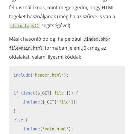
felhasználóknak, mint megengedni, hogy HTML
tageket használjanak (még ha az szűrve is van a
segítségével).
strip_tags()
Másik hasonló dolog, ha például
/index.php?
formában jelenítjük meg az
file=main.html
oldalakat, valami ilyesmi kóddal:
include
(
'header.html'
);

if
 (
isset
($_GET[
'file'
])) {

include
($_GET[
'file'
]);

else
 {

include
(
'main.html'
);
