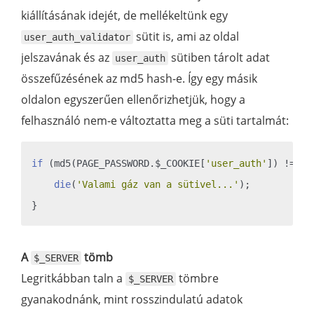
kiállításának idejét, de mellékeltünk egy
sütit is, ami az oldal
user_auth_validator
jelszavának és az
sütiben tárolt adat
user_auth
összefűzésének az md5 hash-e. Így egy másik
oldalon egyszerűen ellenőrizhetjük, hogy a
felhasználó nem-e változtatta meg a süti tartalmát:
if
 (md5(PAGE_PASSWORD.$_COOKIE[
'user_auth'
]) !== $
die
(
'Valami gáz van a sütivel...'
);

A
tömb
$_SERVER
Legritkábban taln a
tömbre
$_SERVER
gyanakodnánk, mint rosszindulatú adatok