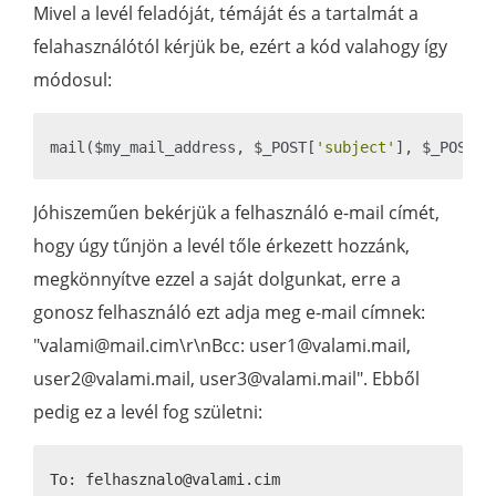
Mivel a levél feladóját, témáját és a tartalmát a
felahasználótól kérjük be, ezért a kód valahogy így
módosul:
mail($my_mail_address, $_POST[
'subject'
], $_POST[
'
Jóhiszeműen bekérjük a felhasználó e-mail címét,
hogy úgy tűnjön a levél tőle érkezett hozzánk,
megkönnyítve ezzel a saját dolgunkat, erre a
gonosz felhasználó ezt adja meg e-mail címnek:
"valami@mail.cim\r\nBcc: user1@valami.mail,
user2@valami.mail, user3@valami.mail". Ebből
pedig ez a levél fog születni:
To: felhasznalo@valami.cim
