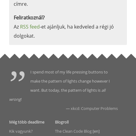
címre.
Feliratkoznál?
Az
RSS feed
-et ajánljuk, ha kedveled a régi jó
dolgokat.
I spend most of my life pressing buttons to
make the pattern of lights change however I
want. But today, the pattern of lights is
all
wrong
!
—
xkcd: Computer Problems
Még több deadlime
Blogroll
Kik vagyunk?
The Clean Code Blog
[en]