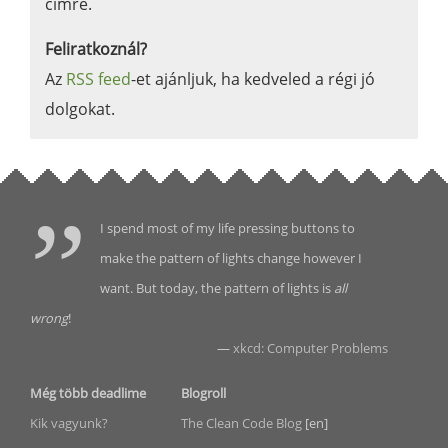
címre.
Feliratkoznál?
Az
RSS feed
-et ajánljuk, ha kedveled a régi jó
dolgokat.
I spend most of my life pressing buttons to
make the pattern of lights change however I
want. But today, the pattern of lights is
all
wrong
!
—
xkcd: Computer Problems
Még több deadlime
Blogroll
Kik vagyunk?
The Clean Code Blog
[en]