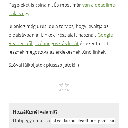
Page-eket is csinálni. És most már
van a deadlime-
nak is egy
.
Jelenleg még üres, de a terv az, hogy leváltja az
oldalsávban a "Linkek" rész alatt használt
Google
Reader-ből jövő megosztás listát
és ezentúl ott
lesznek megosztva az érdekesnek tűnő linkek.
Szóval
lájkoljatok
plusszoljatok! :)
Hozzáfűznél valamit?
Dobj egy emailt a
blog kukac deadlime pont hu