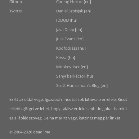
Github
Coding Horror
[en]
Twitter
Daniel Szpisjak
[en]
IDDQD
[hu]
Java Deep
[en]
Julia Evans
[en]
Kódfodrász
[hu]
Krissz
[hu]
MonkeyUser
[en]
Sanyi barkácsol
[hu]
Scott Hanselman's Blog
[en]
Ez itt az oldal vége. Igazából nincs túl sok látnivaló errefelé. Kicsit
feljebb görgetve lehet, hogy találsz érdekesebb dolgokat is, mint
ez a lábléc szöveg. De ha már itt vagy, kattints meg pár linket!
© 2004-2026 deadlime