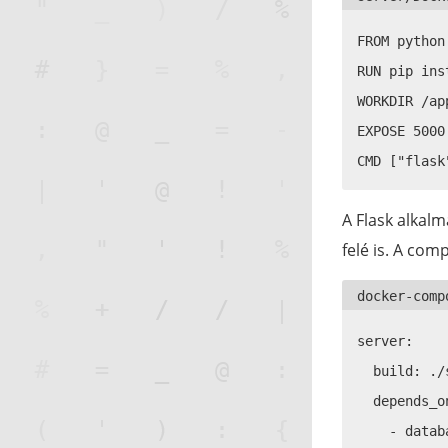
FROM python
RUN pip ins
WORKDIR /app
EXPOSE 5000

A Flask alkalm
felé is. A com
server:

  build: ./s
  depends_on
    - databa