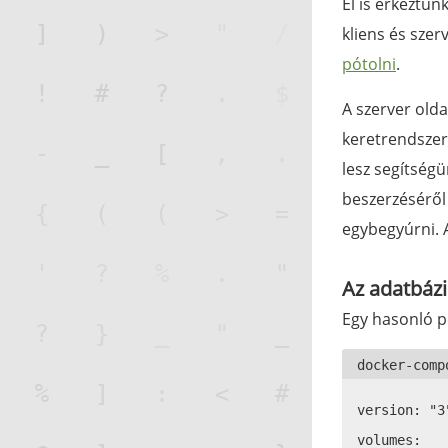
El is érkeztü
kliens és szer
pótolni
.
A szerver olda
keretrendszer
lesz segítségü
beszerzéséről
egybegyúrni. A
Az adatbázi
Egy hasonló p
version: "3"
volumes:
