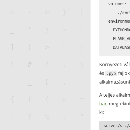
  volumes:

    - ./ser
  environmen
    PYTHOND
    FLASK_A
Környezeti vá
és
fájlok
.pyo
alkalmazásunk
A teljes alka
ban
megtekint
ki: