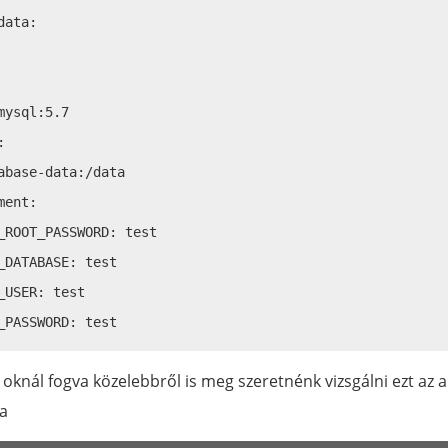
ata:

mysql:5.7



abase-data:/data

ent:

_ROOT_PASSWORD: test

_DATABASE: test

_USER: test

oknál fogva közelebbről is meg szeretnénk vizsgálni ezt az a
 a