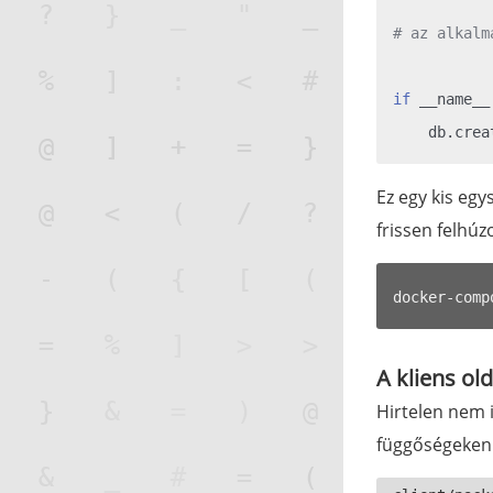
# az alkalm
if
 __name__
Ez egy kis egy
frissen felhú
A kliens old
Hirtelen nem 
függőségeken