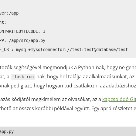
ver:/app

t:

ONTWRITEBYTECODE: 1

PP: /app/src/app.py

ltozók segítségével megmondjuk a Python-nak, hogy ne gen
at, a
-nak, hogy hol találja az alkalmazásunkat, az
flask run
nak pedig azt, hogy hogyan tud csatlakozni az adatbázishoz
lmazás kódjától megkímélem az olvasókat, az a
kapcsolódó Gi
hető az összes korábbi példával együtt. Egy apró részletet