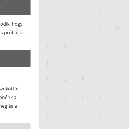
odik, hogy
és próbáljuk
zokottól.
tenénk a
meg és a