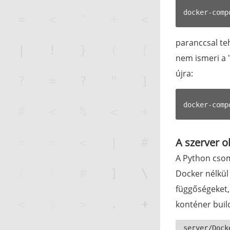
paranccsal te
nem ismeri a "
újra:
A szerver o
A Python csom
Docker nélkül
függőségeket, 
konténer buil