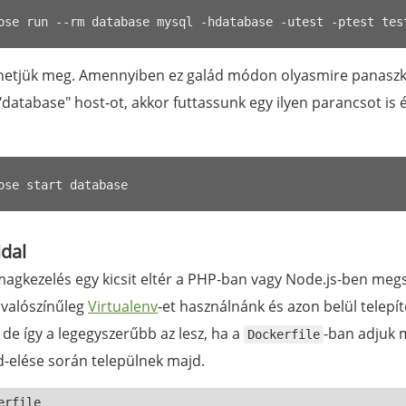
hetjük meg. Amennyiben ez galád módon olyasmire panaszk
database" host-ot, akkor futtassunk egy ilyen parancsot is 
ldal
agkezelés egy kicsit eltér a PHP-ban vagy Node.js-ben megs
 valószínűleg
Virtualenv
-et használnánk és azon belül telepí
de így a legegyszerűbb az lesz, ha a
-ban adjuk 
Dockerfile
d-elése során települnek majd.