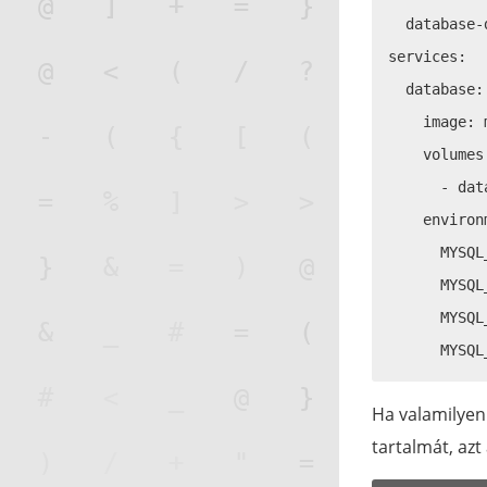
  database-d
services:

  database:

    image: 
    volumes:
      - dat
    environm
      MYSQL
      MYSQL
      MYSQL
Ha valamilyen 
tartalmát, azt