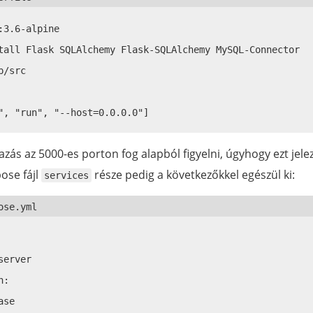
:3.6-alpine

tall Flask SQLAlchemy Flask-SQLAlchemy MySQL-Connector

/src

azás az 5000-es porton fog alapból figyelni, úgyhogy ezt jel
pose fájl
része pedig a következőkkel egészül ki:
services
erver

:

se
