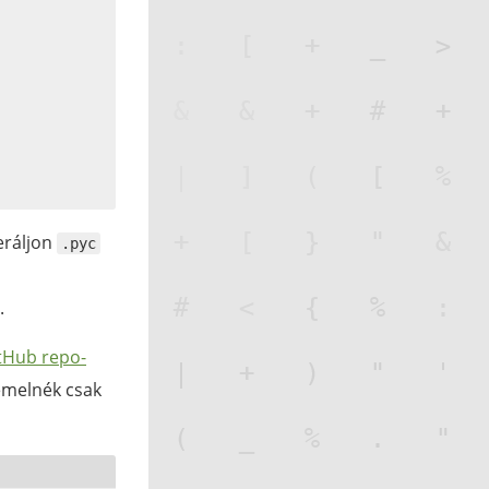
eráljon
.pyc
.
tHub repo-
 emelnék csak