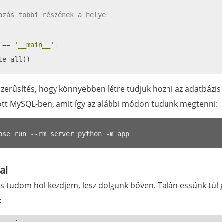
azás többi részének a helye
 == 
'__main__'
:

szerűsítés, hogy könnyebben létre tudjuk hozni az adatbázis
zott MySQL-ben, amit így az alábbi módon tudunk megtenni:
al
is tudom hol kezdjem, lesz dolgunk bőven. Talán essünk túl
: