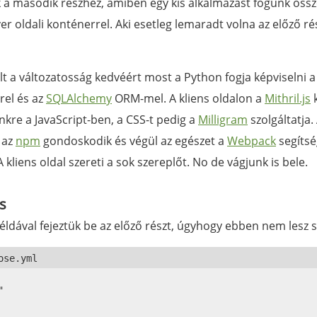
nk a második részhez, amiben egy kis alkalmazást fogunk öss
ver oldali konténerrel. Aki esetleg lemaradt volna az előző ré
lt a változatosság kedvéért most a Python fogja képviselni 
rel és az
SQLAlchemy
ORM-mel. A kliens oldalon a
Mithril.js
k
nkre a JavaScript-ben, a CSS-t pedig a
Milligram
szolgáltatja
 az
npm
gondoskodik és végül az egészet a
Webpack
segítsé
 kliens oldal szereti a sok szereplőt. No de vágjunk is bele.
s
éldával fejeztük be az előző részt, úgyhogy ebben nem lesz 

