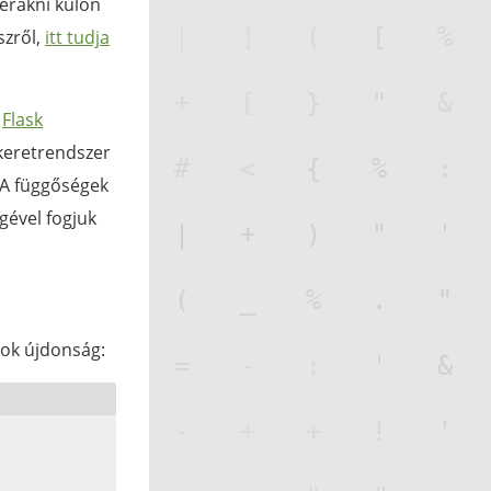
zerakni külön
szről,
itt tudja
a
Flask
eretrendszer
. A függőségek
gével fogjuk
sok újdonság: