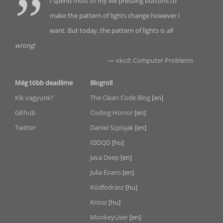
I spend most of my life pressing buttons to
make the pattern of lights change however I
want. But today, the pattern of lights is
all
wrong
!
—
xkcd: Computer Problems
Még több deadlime
Blogroll
Kik vagyunk?
The Clean Code Blog
[en]
Github
Coding Horror
[en]
Twitter
Daniel Szpisjak
[en]
IDDQD
[hu]
Java Deep
[en]
Julia Evans
[en]
Kódfodrász
[hu]
Krissz
[hu]
MonkeyUser
[en]