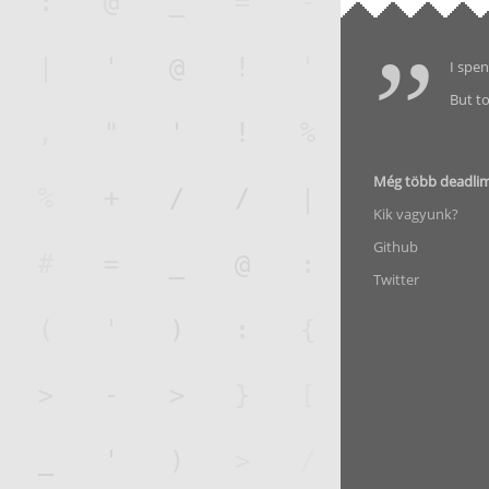
I spen
But to
Még több deadli
Kik vagyunk?
Github
Twitter