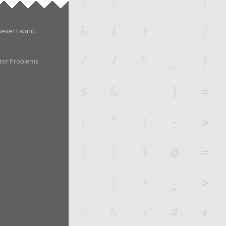
wever I want.
ter Problems