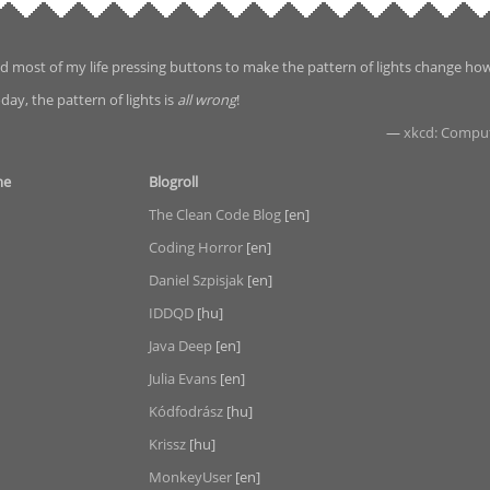
d most of my life pressing buttons to make the pattern of lights change ho
day, the pattern of lights is
all wrong
!
—
xkcd: Compu
me
Blogroll
The Clean Code Blog
[en]
Coding Horror
[en]
Daniel Szpisjak
[en]
IDDQD
[hu]
Java Deep
[en]
Julia Evans
[en]
Kódfodrász
[hu]
Krissz
[hu]
MonkeyUser
[en]