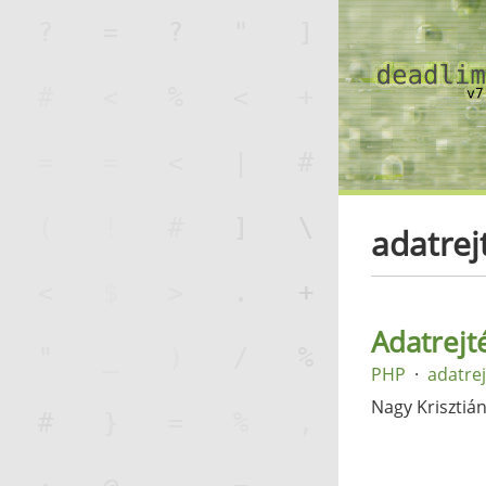
adatrej
Adatrej
PHP
adatrej
Nagy Krisztiá