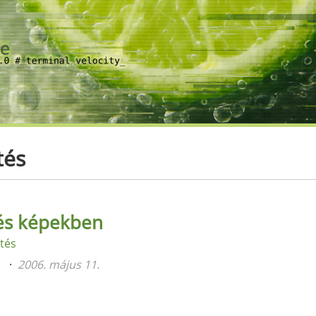
tés
tés képekben
tés
n
2006. május 11.