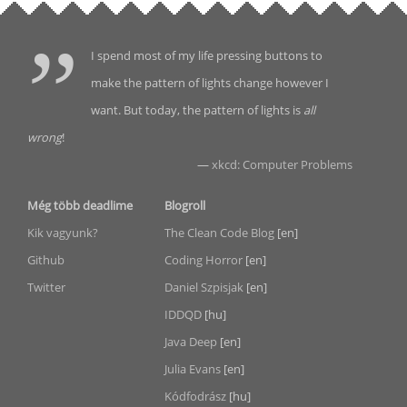
I spend most of my life pressing buttons to
make the pattern of lights change however I
want. But today, the pattern of lights is
all
wrong
!
—
xkcd: Computer Problems
Még több deadlime
Blogroll
Kik vagyunk?
The Clean Code Blog
[en]
Github
Coding Horror
[en]
Twitter
Daniel Szpisjak
[en]
IDDQD
[hu]
Java Deep
[en]
Julia Evans
[en]
Kódfodrász
[hu]