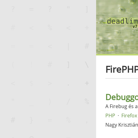
FirePH
Debuggol
A Firebug és a
PHP
Firefox
Nagy Krisztiá