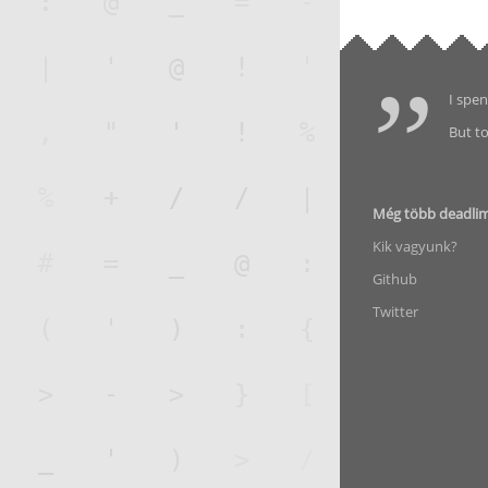
I spen
But to
Még több deadli
Kik vagyunk?
Github
Twitter