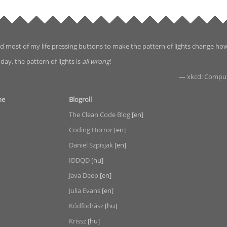
d most of my life pressing buttons to make the pattern of lights change ho
day, the pattern of lights is
all wrong
!
—
xkcd: Compu
me
Blogroll
The Clean Code Blog
[en]
Coding Horror
[en]
Daniel Szpisjak
[en]
IDDQD
[hu]
Java Deep
[en]
Julia Evans
[en]
Kódfodrász
[hu]
Krissz
[hu]