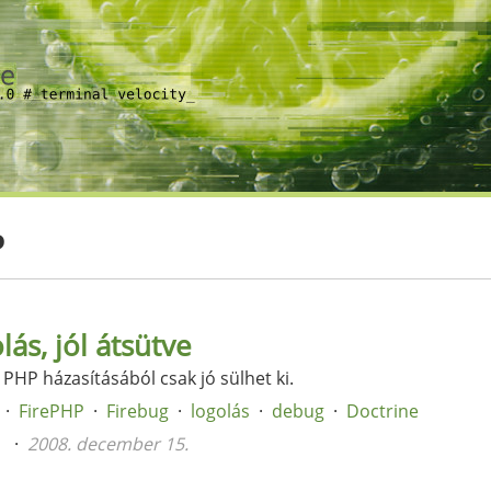
P
ás, jól átsütve
 PHP házasításából csak jó sülhet ki.
FirePHP
Firebug
logolás
debug
Doctrine
n
2008. december 15.