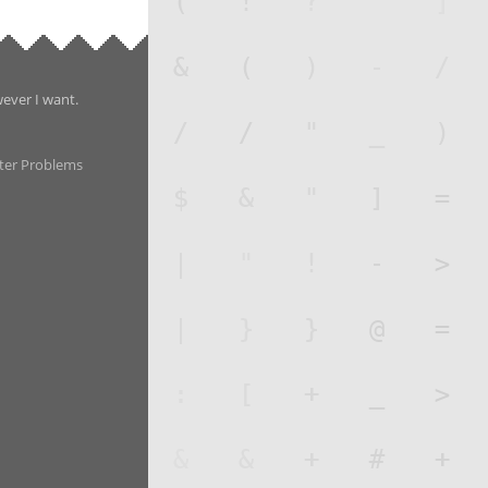
wever I want.
ter Problems