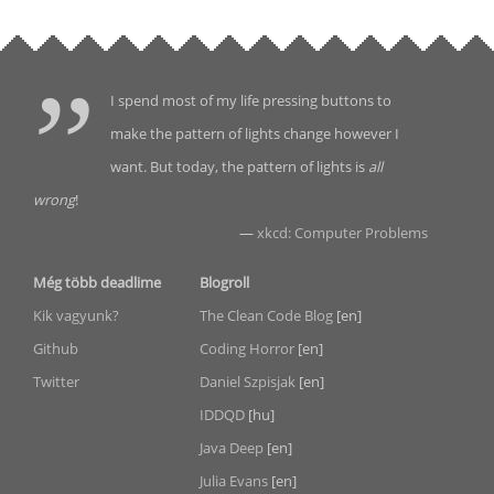
I spend most of my life pressing buttons to
make the pattern of lights change however I
want. But today, the pattern of lights is
all
wrong
!
—
xkcd: Computer Problems
Még több deadlime
Blogroll
Kik vagyunk?
The Clean Code Blog
[en]
Github
Coding Horror
[en]
Twitter
Daniel Szpisjak
[en]
IDDQD
[hu]
Java Deep
[en]
Julia Evans
[en]