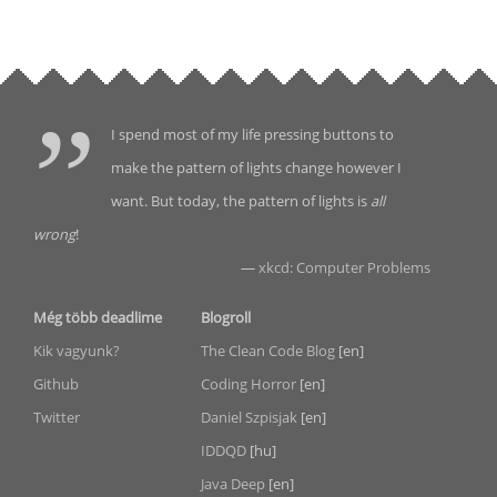
I spend most of my life pressing buttons to
make the pattern of lights change however I
want. But today, the pattern of lights is
all
wrong
!
—
xkcd: Computer Problems
Még több deadlime
Blogroll
Kik vagyunk?
The Clean Code Blog
[en]
Github
Coding Horror
[en]
Twitter
Daniel Szpisjak
[en]
IDDQD
[hu]
Java Deep
[en]