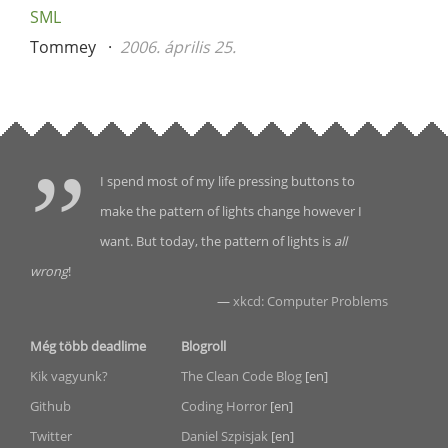
SML
Tommey
2006. április 25.
I spend most of my life pressing buttons to
make the pattern of lights change however I
want. But today, the pattern of lights is
all
wrong
!
—
xkcd: Computer Problems
Még több deadlime
Blogroll
Kik vagyunk?
The Clean Code Blog
[en]
Github
Coding Horror
[en]
Twitter
Daniel Szpisjak
[en]