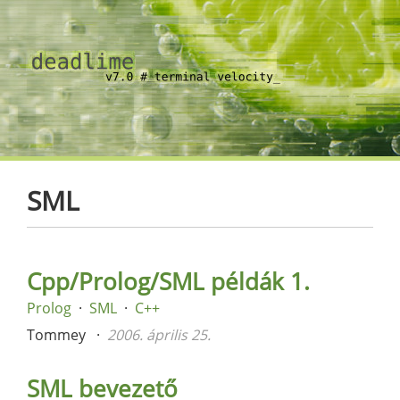
SML
Cpp/Prolog/SML példák 1.
Prolog
SML
C++
Tommey
2006. április 25.
SML bevezető