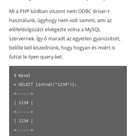
Mi a PHP kódban viszont nem ODBC driver-t
használunk, úgyhogy nem volt semmi, ami az
előfeldolgozást elvégezte volna a MySQL
szervernek. Így ő maradt az egyetlen gyanúsított,
belőle kell kiszednünk, hogy hogyan és miért is
futtat le ilyen query-ket.
$ mysql

> SELECT {intval("1234")};

+------+

| 1234 |

+------+

| 1234 |

+------+
