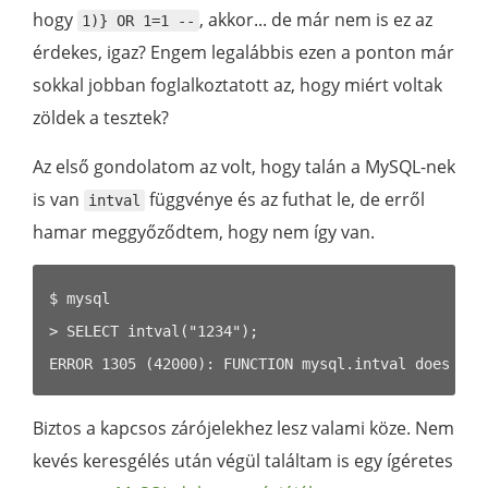
hogy
, akkor... de már nem is ez az
1)} OR 1=1 --
érdekes, igaz? Engem legalábbis ezen a ponton már
sokkal jobban foglalkoztatott az, hogy miért voltak
zöldek a tesztek?
Az első gondolatom az volt, hogy talán a MySQL-nek
is van
függvénye és az futhat le, de erről
intval
hamar meggyőződtem, hogy nem így van.
$ mysql

> SELECT intval("1234");

Biztos a kapcsos zárójelekhez lesz valami köze. Nem
kevés keresgélés után végül találtam is egy ígéretes