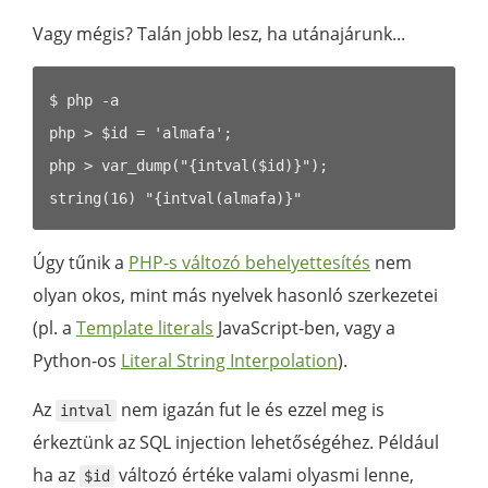
Vagy mégis? Talán jobb lesz, ha utánajárunk...
$ php -a

php > $id = 'almafa';

php > var_dump("{intval($id)}");

Úgy tűnik a
PHP-s változó behelyettesítés
nem
olyan okos, mint más nyelvek hasonló szerkezetei
(pl. a
Template literals
JavaScript-ben, vagy a
Python-os
Literal String Interpolation
).
Az
nem igazán fut le és ezzel meg is
intval
érkeztünk az SQL injection lehetőségéhez. Például
ha az
változó értéke valami olyasmi lenne,
$id