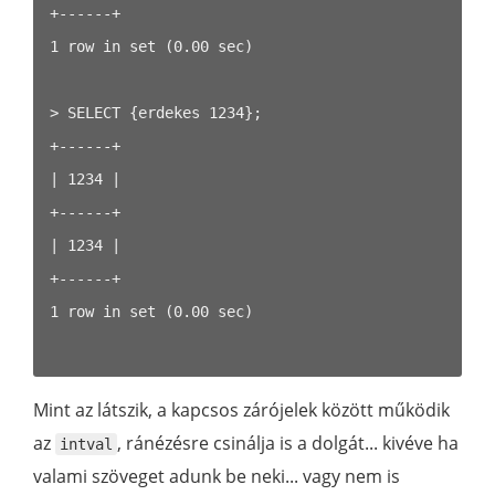
+------+

1 row in set (0.00 sec)

> SELECT {erdekes 1234};

+------+

| 1234 |

+------+

| 1234 |

+------+

1 row in set (0.00 sec)

Mint az látszik, a kapcsos zárójelek között működik
az
, ránézésre csinálja is a dolgát... kivéve ha
intval
valami szöveget adunk be neki... vagy nem is