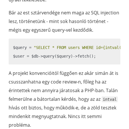
Bár az est sztárvendége nem maga az SQL injection
lesz, történetünk - mint sok hasonló történet -
mégis egy egyszerű query-vel kezdődik.
$query = 
"SELECT * FROM users WHERE id={intval($id
A projekt konvencióitól függően ez akár simán át is
csusszanhatna egy code review-n, főleg ha az
érintettek nem annyira járatosak a PHP-ban. Talán
felmerülne a bátortalan kérdés, hogy az az
intval
hívás ott biztos, hogy működik-e, de a zöld tesztek
mindenkit megnyugtatnak. Nincs itt semmi
probléma.