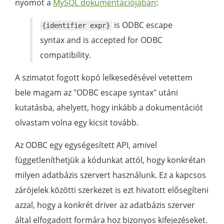
nyomot a
MySQL dokumentációjában
:
is ODBC escape
{identifier expr}
syntax and is accepted for ODBC
compatibility.
A szimatot fogott kopó lelkesedésével vetettem
bele magam az "ODBC escape syntax" utáni
kutatásba, ahelyett, hogy inkább a dokumentációt
olvastam volna egy kicsit tovább.
Az ODBC egy egységesített API, amivel
függetleníthetjük a kódunkat attól, hogy konkrétan
milyen adatbázis szervert használunk. Ez a kapcsos
zárójelek közötti szerkezet is ezt hivatott elősegíteni
azzal, hogy a konkrét driver az adatbázis szerver
által elfogadott formára hoz bizonyos kifejezéseket.