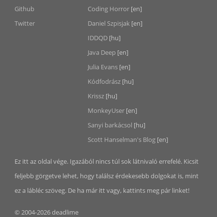
Github
Coding Horror
[en]
Twitter
Daniel Szpisjak
[en]
IDDQD
[hu]
Java Deep
[en]
Julia Evans
[en]
Kódfodrász
[hu]
Krissz
[hu]
MonkeyUser
[en]
Sanyi barkácsol
[hu]
Scott Hanselman's Blog
[en]
Ez itt az oldal vége. Igazából nincs túl sok látnivaló errefelé. Kicsit
feljebb görgetve lehet, hogy találsz érdekesebb dolgokat is, mint
ez a lábléc szöveg. De ha már itt vagy, kattints meg pár linket!
© 2004-2026 deadlime