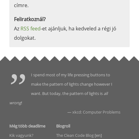
címre.
Feliratkoznál?
Az
RSS feed
-et ajánljuk, ha kedveled a régi jó
dolgokat.
I spend most of my life pressing buttons to
make the pattern of lights change however I
want. But today, the pattern of lights is
all
wrong
!
—
xkcd: Computer Problems
Még több deadlime
Blogroll
Kik vagyunk?
The Clean Code Blog
[en]