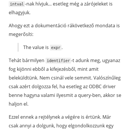
-nak hívjuk... esetleg még a zárójeleket is
intval
elhagyjuk.
Ahogy ezt a dokumentáció rákövetkező mondata is
megerősíti:
The value is
.
expr
Tehát bármilyen
-t adunk meg, ugyanaz
identifier
fog kijönni ebből a kifejezésből, mint amit
beleküldtünk. Nem csinál vele semmit. Valószínűleg
csak azért dolgozza fel, ha esetleg az ODBC driver
benne hagyna valami ilyesmit a query-ben, akkor se
haljon el.
Ezzel ennek a rejtélynek a végére is értünk. Már
csak annyi a dolgunk, hogy elgondolkozzunk egy