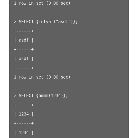
1 row in set (0.00 sec)

> SELECT {intval("asdf")};

+------+

| asdf |

+------+

| asdf |

+------+

1 row in set (0.00 sec)

> SELECT {hmmm(1234)};

+------+

| 1234 |

+------+

| 1234 |
