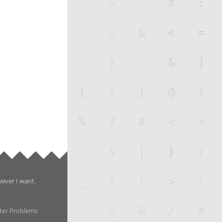
wever I want.
ter Problems