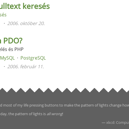
lltext keresés
sés
n
2006. október 20.
 a PDO?
elés és PHP
MySQL
PostgreSQL
n
2006. február 11.
d most of my life pressing buttons to make the pattern of lights change ho
day, the pattern of lights is
all wrong
!
—
xkcd: Compu