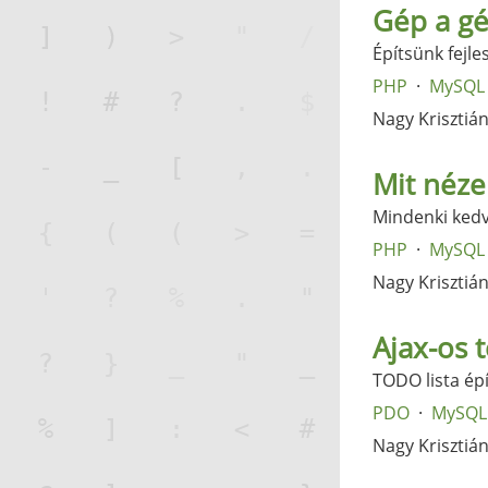
Gép a g
Építsünk fejle
PHP
MySQL
Nagy Krisztiá
Mit néze
Mindenki kedv
PHP
MySQL
Nagy Krisztiá
Ajax-os 
TODO lista épí
PDO
MySQL
Nagy Krisztiá