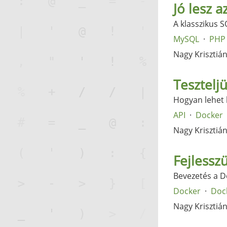
Jó lesz a
A klasszikus 
MySQL
PHP
Nagy Krisztiá
Tesztelj
Hogyan lehet 
API
Docker
Nagy Krisztiá
Fejlessz
Bevezetés a D
Docker
Doc
Nagy Krisztiá