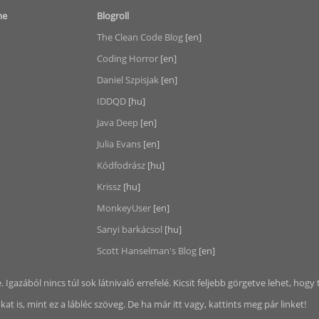
me
Blogroll
The Clean Code Blog
[en]
Coding Horror
[en]
Daniel Szpisjak
[en]
IDDQD
[hu]
Java Deep
[en]
Julia Evans
[en]
Kódfodrász
[hu]
Krissz
[hu]
MonkeyUser
[en]
Sanyi barkácsol
[hu]
Scott Hanselman's Blog
[en]
e. Igazából nincs túl sok látnivaló errefelé. Kicsit feljebb görgetve lehet, hogy 
t is, mint ez a lábléc szöveg. De ha már itt vagy, kattints meg pár linket!