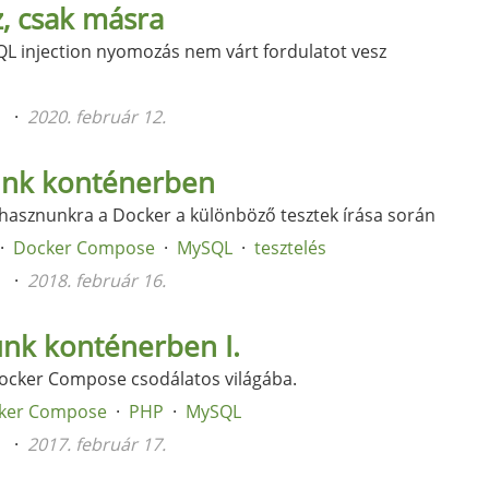
z, csak másra
SQL injection nyomozás nem várt fordulatot vesz
n
2020. február 12.
ünk konténerben
hasznunkra a Docker a különböző tesztek írása során
Docker Compose
MySQL
tesztelés
n
2018. február 16.
ünk konténerben I.
ocker Compose csodálatos világába.
ker Compose
PHP
MySQL
n
2017. február 17.