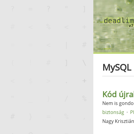
MySQL
Kód újra
Nem is gondol
biztonság
P
Nagy Krisztiá