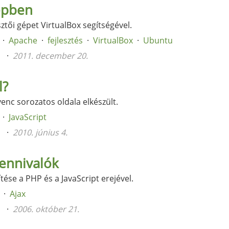
épben
sztői gépet VirtualBox segítségével.
Apache
fejlesztés
VirtualBox
Ubuntu
n
2011. december 20.
l?
enc sorozatos oldala elkészült.
JavaScript
n
2010. június 4.
tennivalók
tése a PHP és a JavaScript erejével.
Ajax
n
2006. október 21.