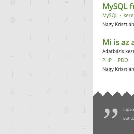
MySQL fu
MySQL
kere
Nagy Krisztiá
Mi is az
Adatbázis kez
PHP
PDO
Nagy Krisztiá
I spen
But to