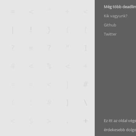
Még több deadli
Kik vagyunk?
Github
Twitter
Ez itt az oldal vég
érdekesebb dolgoka