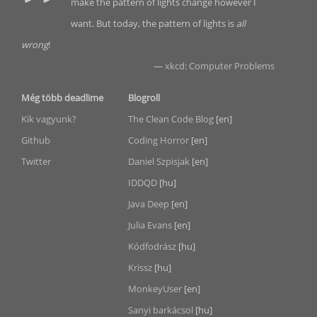
make the pattern of lights change however I
want. But today, the pattern of lights is
all
wrong
!
—
xkcd: Computer Problems
Még több deadlime
Blogroll
Kik vagyunk?
The Clean Code Blog
[en]
Github
Coding Horror
[en]
Twitter
Daniel Szpisjak
[en]
IDDQD
[hu]
Java Deep
[en]
Julia Evans
[en]
Kódfodrász
[hu]
Krissz
[hu]
MonkeyUser
[en]
Sanyi barkácsol
[hu]