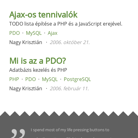
Ajax-os tennivalók
TODO lista építése a PHP és a JavaScript erejével.
PDO
MySQL
Ajax
Nagy Krisztián
2006. október 21.
Mi is az a PDO?
Adatbázis kezelés és PHP
PHP
PDO
MySQL
PostgreSQL
Nagy Krisztián
2006. február 11.
I spend most of my life pressing buttons to