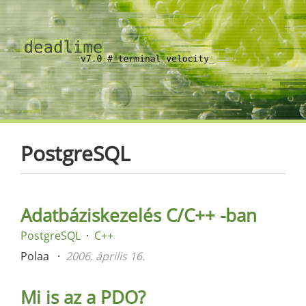
PostgreSQL
Adatbáziskezelés C/C++ -ban
PostgreSQL
C++
Polaa
2006. április 16.
Mi is az a PDO?