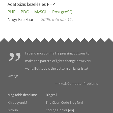
Adatbázis kezelés és PHP
PHP
PDO
MySQL
PostgreSQL
Nagy Krisztián
2006. február 11.
I spend most of my life pressing buttons to
make the pattern of lights change however I
want. But today, the pattern of lights is
all
wrong
!
—
xkcd: Computer Problems
Még több deadlime
Blogroll
Kik vagyunk?
The Clean Code Blog
[en]
Github
Coding Horror
[en]