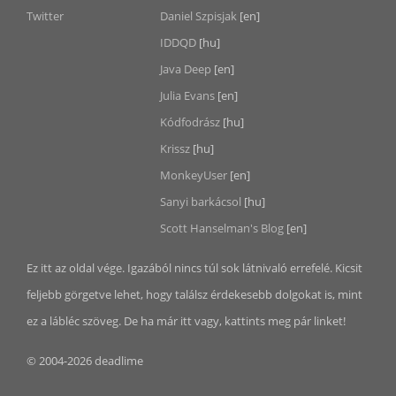
Twitter
Daniel Szpisjak
[en]
IDDQD
[hu]
Java Deep
[en]
Julia Evans
[en]
Kódfodrász
[hu]
Krissz
[hu]
MonkeyUser
[en]
Sanyi barkácsol
[hu]
Scott Hanselman's Blog
[en]
Ez itt az oldal vége. Igazából nincs túl sok látnivaló errefelé. Kicsit
feljebb görgetve lehet, hogy találsz érdekesebb dolgokat is, mint
ez a lábléc szöveg. De ha már itt vagy, kattints meg pár linket!
© 2004-2026 deadlime