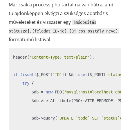
Már csak a process.php tartalma van hátra, ami
tulajdonképpen elvégzi a szükséges adatbázis
műveleteket és visszatér egy
[módosítás
státusza],[feladat ID-je],[új css osztály neve]
formátumú listával.
header(
'Content-Type: text/plain'
);

if
 (
isset
($_POST[
'ID'
]) && 
isset
($_POST[
'status'
])
try
 {

        $db = 
new
 PDO(
'mysql:host=localhost;dbname
        $db->setAttribute(PDO::ATTR_ERRMODE, PDO::E
        $db->query(
"UPDATE `todo` SET `status`='"
.