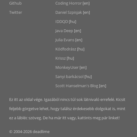
Github
Coding Horror
[en]
Twitter
Daniel Szpisjak
[en]
IDDQD
[hu]
Java Deep
[en]
Julia Evans
[en]
Kódfodrász
[hu]
Krissz
[hu]
MonkeyUser
[en]
Sanyi barkácsol
[hu]
Scott Hanselman's Blog
[en]
Ez itt az oldal vége. Igazából nincs túl sok látnivaló errefelé. Kicsit
feljebb görgetve lehet, hogy találsz érdekesebb dolgokat is, mint
ez a lábléc szöveg. De ha már itt vagy, kattints meg pár linket!
© 2004-2026 deadlime