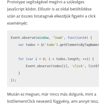
Prototype segítségével megírni a szükséges
JavaScript kódot. Először is az oldal betöltődése
után az összes listatagnak elkezdjük figyelni a click
eseményét:
Event.observe(
window
, 
'load'
, 
function
(
e
) 
{

var
 todos = $(
'todo'
).getElementsByTagName(
'li
for
 (
var
 i = 
0
; i < todos.length; ++i) {

        Event.observe(todos[i], 
'click'
, listEleme
    }

Miután ez megvan, már nincs más dolgunk, mint a
listElementClick nevezetű függvény, ami annyit tesz,