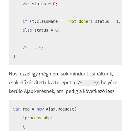
var
 status = 
0
;

if
 (t.className == 
'not-done'
) status = 
1
;

else
 status = 
0
;

/* ... */
Nos, ezzel így még nem sok mindent csináltunk,
csak előkészítettük a terepet a
helyére
/* ... */
kerülő Ajax kérésnek, ami pedig a következő lesz:
var
 req = 
new
 Ajax.Request(

'process.php'
,

    {
