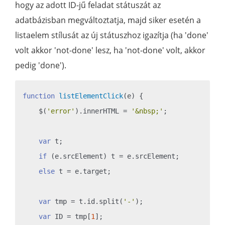
hogy az adott ID-jű feladat státuszát az
adatbázisban megváltoztatja, majd siker esetén a
listaelem stílusát az új státuszhoz igazítja (ha 'done'
volt akkor 'not-done' lesz, ha 'not-done' volt, akkor
pedig 'done').
function
listElementClick
(
e
) 
{

    $(
'error'
).innerHTML = 
'&nbsp;'
;

var
 t;

if
 (e.srcElement) t = e.srcElement;

else
 t = e.target;

var
 tmp = t.id.split(
'-'
);

var
 ID = tmp[
1
];
