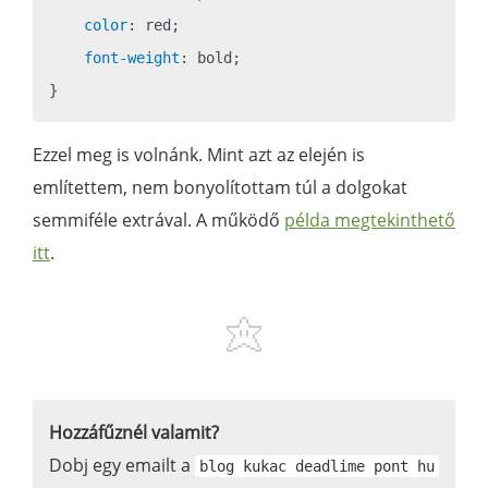
color
: red;

font-weight
: bold;

Ezzel meg is volnánk. Mint azt az elején is
említettem, nem bonyolítottam túl a dolgokat
semmiféle extrával. A működő
példa megtekinthető
itt
.
Hozzáfűznél valamit?
Dobj egy emailt a
blog kukac deadlime pont hu