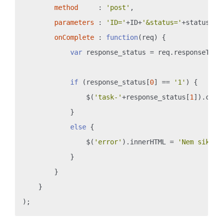
method
     : 
'post'
,

parameters
 : 
'ID='
+ID+
'&status='
+status,

onComplete
 : 
function
(
req
) 
{

var
 response_status = req.responseText
if
 (response_status[
0
] == 
'1'
) {

                $(
'task-'
+response_status[
1
]).clas
            }

else
 {

                $(
'error'
).innerHTML = 
'Nem sikerü
            }

        }

    }
