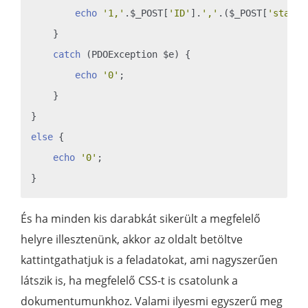
echo
'1,'
.$_POST[
'ID'
].
','
.($_POST[
'status
    }

catch
 (PDOException $e) {

echo
'0'
;

    }

else
 {

echo
'0'
;

És ha minden kis darabkát sikerült a megfelelő
helyre illesztenünk, akkor az oldalt betöltve
kattintgathatjuk is a feladatokat, ami nagyszerűen
látszik is, ha megfelelő CSS-t is csatolunk a
dokumentumunkhoz. Valami ilyesmi egyszerű meg