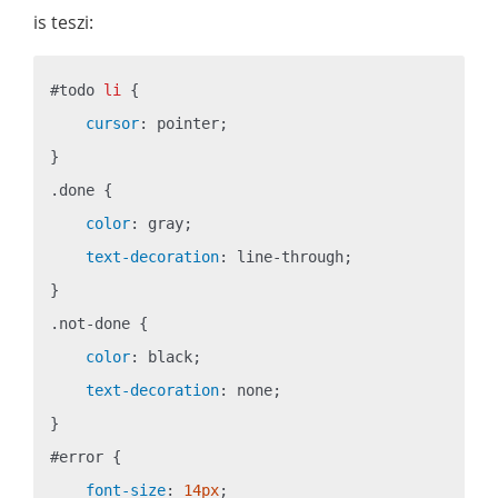
is teszi:
#todo
li
 {

cursor
: pointer;

.done
 {

color
: gray;

text-decoration
: line-through;

.not-done
 {

color
: black;

text-decoration
: none;

#error
 {

font-size
: 
14px
;
