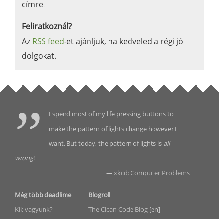
címre.
Feliratkoznál?
Az
RSS feed
-et ajánljuk, ha kedveled a régi jó
dolgokat.
I spend most of my life pressing buttons to
make the pattern of lights change however I
want. But today, the pattern of lights is
all
wrong
!
—
xkcd: Computer Problems
Még több deadlime
Blogroll
Kik vagyunk?
The Clean Code Blog
[en]