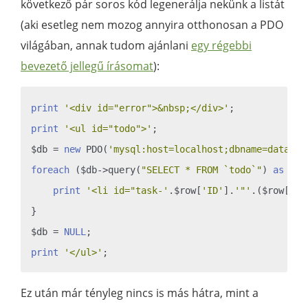
következő pár soros kód legenerálja nekünk a listát
(aki esetleg nem mozog annyira otthonosan a PDO
világában, annak tudom ajánlani
egy régebbi
bevezető jellegű írásomat
):
print
'<div id="error">&nbsp;</div>'
print
'<ul id="todo">'
;

$db = 
new
 PDO(
'mysql:host=localhost;dbname=databas
foreach
 ($db->query(
"SELECT * FROM `todo`"
) 
as
 $ro
print
'<li id="task-'
.$row[
'ID'
].
'"'
.($row[
'st
}

$db = 
NULL
print
'</ul>'
Ez után már tényleg nincs is más hátra, mint a