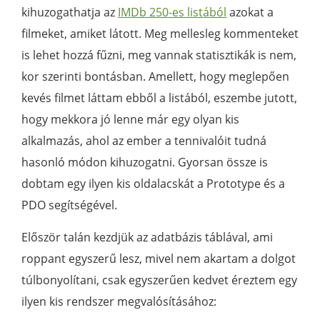
kihuzogathatja az
IMDb 250-es listából
azokat a
filmeket, amiket látott. Meg mellesleg kommenteket
is lehet hozzá fűzni, meg vannak statisztikák is nem,
kor szerinti bontásban. Amellett, hogy meglepően
kevés filmet láttam ebből a listából, eszembe jutott,
hogy mekkora jó lenne már egy olyan kis
alkalmazás, ahol az ember a tennivalóit tudná
hasonló módon kihuzogatni. Gyorsan össze is
dobtam egy ilyen kis oldalacskát a Prototype és a
PDO segítségével.
Először talán kezdjük az adatbázis táblával, ami
roppant egyszerű lesz, mivel nem akartam a dolgot
túlbonyolítani, csak egyszerűen kedvet éreztem egy
ilyen kis rendszer megvalósításához: