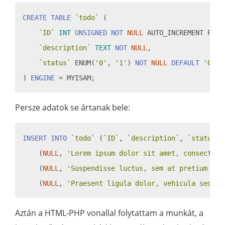
CREATE
TABLE
`todo`
 (

`ID`
INT
UNSIGNED
NOT
NULL
 AUTO_INCREMENT PRIM
`description`
TEXT
NOT
NULL
,

`status`
 ENUM(
'0'
, 
'1'
) 
NOT
NULL
DEFAULT
'0'
) 
ENGINE
Persze adatok se ártanak bele:
INSERT
INTO
`todo`
 (
`ID`
, 
`description`
, 
`status`
)
    (
NULL
, 
'Lorem ipsum dolor sit amet, consectetu
    (
NULL
, 
'Suspendisse luctus, sem at pretium int
    (
NULL
, 
'Praesent ligula dolor, vehicula sed, f
Aztán a HTML-PHP vonallal folytattam a munkát, a