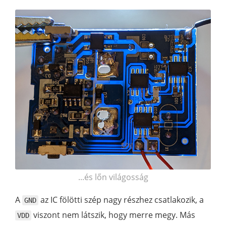
...és lőn világosság
A
az IC fölötti szép nagy részhez csatlakozik, a
GND
viszont nem látszik, hogy merre megy. Más
VDD