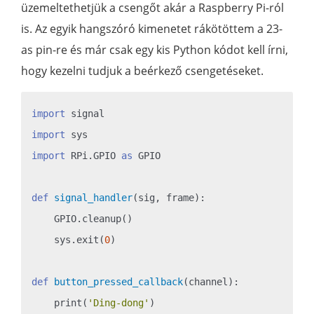
üzemeltethetjük a csengőt akár a Raspberry Pi-ról
is. Az egyik hangszóró kimenetet rákötöttem a 23-
as pin-re és már csak egy kis Python kódot kell írni,
hogy kezelni tudjuk a beérkező csengetéseket.
import
import
import
 RPi.GPIO 
as
 GPIO

def
signal_handler
(sig, frame)
:
    GPIO.cleanup()

    sys.exit(
0
)

def
button_pressed_callback
(channel)
:
    print(
'Ding-dong'
)
