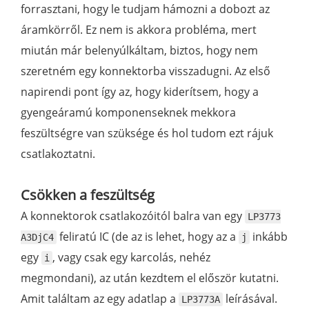
forrasztani, hogy le tudjam hámozni a dobozt az
áramkörről. Ez nem is akkora probléma, mert
miután már belenyúlkáltam, biztos, hogy nem
szeretném egy konnektorba visszadugni. Az első
napirendi pont így az, hogy kiderítsem, hogy a
gyengeáramú komponenseknek mekkora
feszültségre van szüksége és hol tudom ezt rájuk
csatlakoztatni.
Csökken a feszültség
A konnektorok csatlakozóitól balra van egy
LP3773
feliratú IC (de az is lehet, hogy az a
inkább
A3DjC4
j
egy
, vagy csak egy karcolás, nehéz
i
megmondani), az után kezdtem el először kutatni.
Amit találtam az egy adatlap a
leírásával.
LP3773A