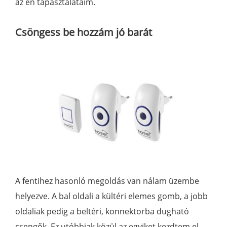
az én tapasztalataim.
Csöngess be hozzám jó barát
A fentihez hasonló megoldás van nálam üzembe
helyezve. A bal oldali a kültéri elemes gomb, a jobb
oldaliak pedig a beltéri, konnektorba dugható
csengők. Ez utóbbiak közül az egyiket kezdtem el