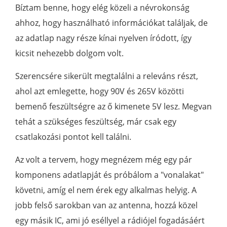
Bíztam benne, hogy elég közeli a névrokonság
ahhoz, hogy használható információkat találjak, de
az adatlap nagy része kínai nyelven íródott, így
kicsit nehezebb dolgom volt.
Szerencsére sikerült megtalálni a releváns részt,
ahol azt emlegette, hogy 90V és 265V közötti
bemenő feszültségre az ő kimenete 5V lesz. Megvan
tehát a szükséges feszültség, már csak egy
csatlakozási pontot kell találni.
Az volt a tervem, hogy megnézem még egy pár
komponens adatlapját és próbálom a "vonalakat"
követni, amíg el nem érek egy alkalmas helyig. A
jobb felső sarokban van az antenna, hozzá közel
egy másik IC, ami jó eséllyel a rádiójel fogadásáért