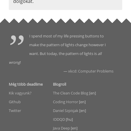
dolgokat.
I spend most of my life pressing buttons to
make the pattern of lights change however I
want. But today, the pattern of lights is
all
wrong
!
—
xkcd: Computer Problems
Még több deadlime
Blogroll
Kik vagyunk?
The Clean Code Blog
[en]
Github
Coding Horror
[en]
Twitter
Daniel Szpisjak
[en]
IDDQD
[hu]
Java Deep
[en]