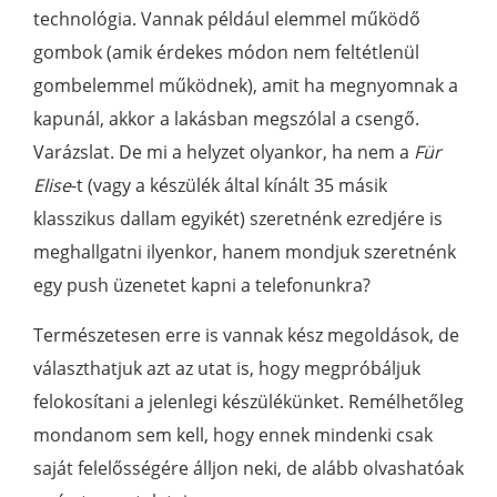
technológia. Vannak például elemmel működő
gombok (amik érdekes módon nem feltétlenül
gombelemmel működnek), amit ha megnyomnak a
kapunál, akkor a lakásban megszólal a csengő.
Varázslat. De mi a helyzet olyankor, ha nem a
Für
Elise
-t (vagy a készülék által kínált 35 másik
klasszikus dallam egyikét) szeretnénk ezredjére is
meghallgatni ilyenkor, hanem mondjuk szeretnénk
egy push üzenetet kapni a telefonunkra?
Természetesen erre is vannak kész megoldások, de
választhatjuk azt az utat is, hogy megpróbáljuk
felokosítani a jelenlegi készülékünket. Remélhetőleg
mondanom sem kell, hogy ennek mindenki csak
saját felelősségére álljon neki, de alább olvashatóak