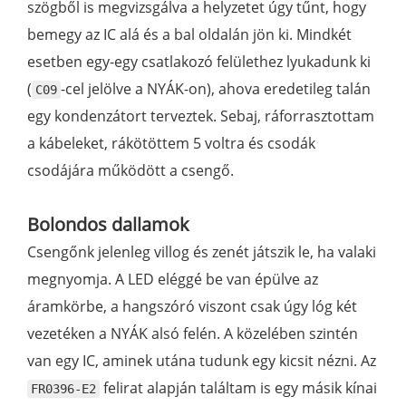
szögből is megvizsgálva a helyzetet úgy tűnt, hogy
bemegy az IC alá és a bal oldalán jön ki. Mindkét
esetben egy-egy csatlakozó felülethez lyukadunk ki
(
-cel jelölve a NYÁK-on), ahova eredetileg talán
C09
egy kondenzátort terveztek. Sebaj, ráforrasztottam
a kábeleket, rákötöttem 5 voltra és csodák
csodájára működött a csengő.
Bolondos dallamok
Csengőnk jelenleg villog és zenét játszik le, ha valaki
megnyomja. A LED eléggé be van épülve az
áramkörbe, a hangszóró viszont csak úgy lóg két
vezetéken a NYÁK alsó felén. A közelében szintén
van egy IC, aminek utána tudunk egy kicsit nézni. Az
felirat alapján találtam is egy másik kínai
FR0396-E2