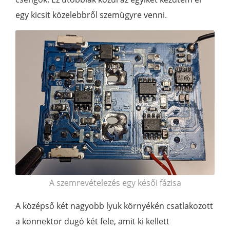
egy kicsit közelebbről szemügyre venni.
A szemrevételezés egy késői fázisa
A középső két nagyobb lyuk környékén csatlakozott
a konnektor dugó két fele, amit ki kellett