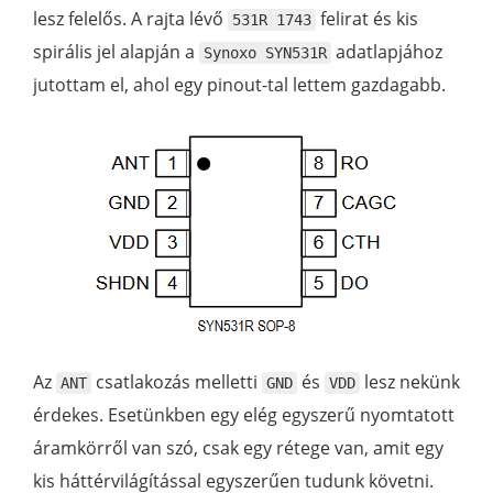
lesz felelős. A rajta lévő
felirat és kis
531R 1743
spirális jel alapján a
adatlapjához
Synoxo SYN531R
jutottam el, ahol egy pinout-tal lettem gazdagabb.
Az
csatlakozás melletti
és
lesz nekünk
ANT
GND
VDD
érdekes. Esetünkben egy elég egyszerű nyomtatott
áramkörről van szó, csak egy rétege van, amit egy
kis háttérvilágítással egyszerűen tudunk követni.