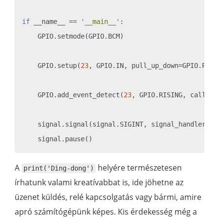
if
 __name__ == 
'__main__'
:

    GPIO.setmode(GPIO.BCM)

    GPIO.setup(
23
, GPIO.IN, pull_up_down=GPIO.PUD_U
    GPIO.add_event_detect(
23
, GPIO.RISING, callbac
    signal.signal(signal.SIGINT, signal_handler)

A
helyére természetesen
print('Ding-dong')
írhatunk valami kreatívabbat is, ide jöhetne az
üzenet küldés, relé kapcsolgatás vagy bármi, amire
apró számítógépünk képes. Kis érdekesség még a