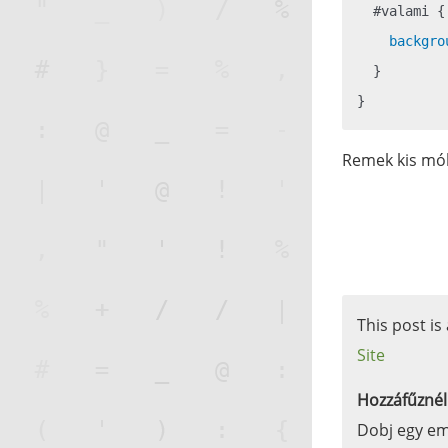
#valami
 {

backgro
  }

Remek kis mók
This post is
Site
Hozzáfűznél
Dobj egy em