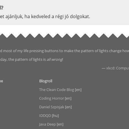
l?
-et ajánljuk, ha kedveled a régi jó dolgokat.
d most of my life pressing buttons to make the pattern of lights change ho
day, the pattern of lights is
all wrong
!
—
xkcd: Compu
me
Blogroll
The Clean Code Blog
[en]
Coding Horror
[en]
Daniel Szpisjak
[en]
IDDQD
[hu]
Java Deep
[en]