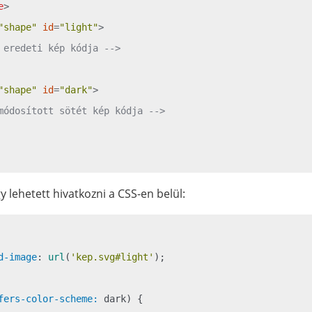
e
>
"shape"
id
=
"light"
>
 eredeti kép kódja -->
"shape"
id
=
"dark"
>
módosított sötét kép kódja -->
y lehetett hivatkozni a CSS-en belül:
d-image
: 
url
(
'kep.svg#light'
);

fers-color-scheme:
 dark) {
