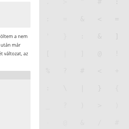
öröltem a nem
k után már
t változat, az