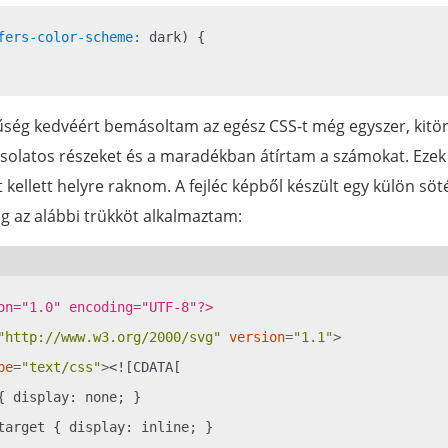
fers-color-scheme:
 dark) {

űség kedvéért bemásoltam az egész CSS-t még egyszer, kit
csolatos részeket és a maradékban átírtam a számokat. Eze
 kellett helyre raknom. A fejléc képből készült egy külön söté
g az alábbi trükköt alkalmaztam:
on="1.0" encoding="UTF-8"?>
"http://www.w3.org/2000/svg"
version
=
"1.1"
>
pe
=
"text/css"
>
<![CDATA[

{ display: none; }

target { display: inline; }
