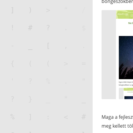
böngészőkben i
Maga a fejles
meg kellett tö