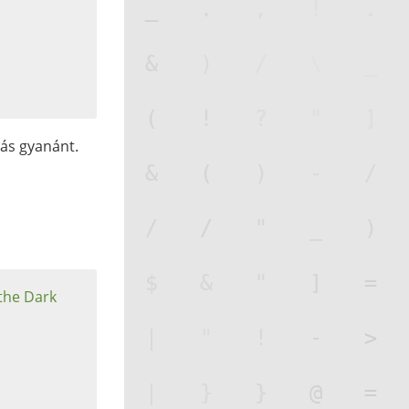
dás gyanánt.
the Dark