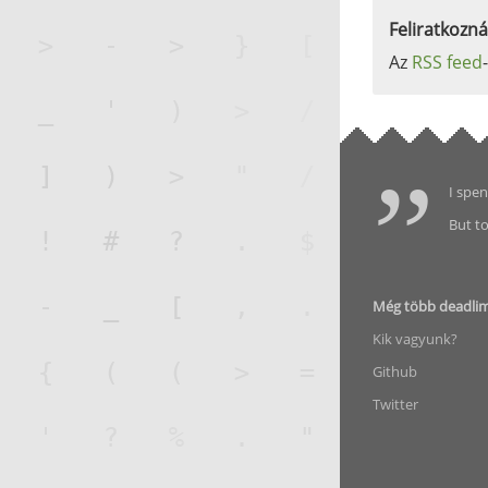
Feliratkozná
Az
RSS feed
I spen
But to
Még több deadli
Kik vagyunk?
Github
Twitter