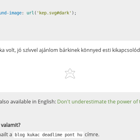
und-image
: 
url
(
'kep.svg#dark'
);

a volt, jó szívvel ajánlom bárkinek könnyed esti kikapcsoló
 also available in English:
Don't underestimate the power of 
 valamit?
ailt a
címre.
blog kukac deadlime pont hu