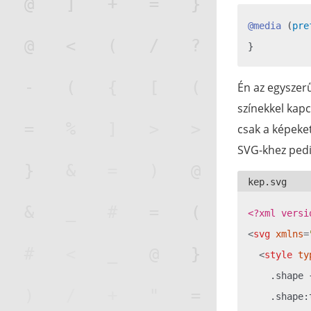
@media
 (
pre
Én az egyszer
színekkel kap
csak a képeket
SVG-khez pedi
<?xml versi
<
svg
xmlns
=
<
style
ty
    .shape 
    .shape: