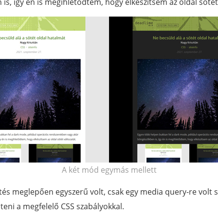
s, így én is megihletődtem, hogy elkészítsem az oldal sötét 
A két mód egymás mellett
ztés meglepően egyszerű volt, csak egy media query-re volt 
lteni a megfelelő CSS szabályokkal.