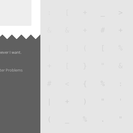
wever I want.
ter Problems