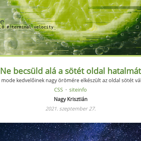
Ne becsüld alá a sötét oldal hatalmát
 mode kedvelőinek nagy örömére elkészült az oldal sötét vá
CSS
siteinfo
Nagy Krisztián
2021. szeptember 27.