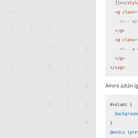
  ]]>
</
styl
<
g
class
=
<!-- az
</
g
>
<
g
class
=
<!-- a 
</
g
>
</
svg
>
Amire aztán íg
#valami
 {

backgroun
@media
 (
pre