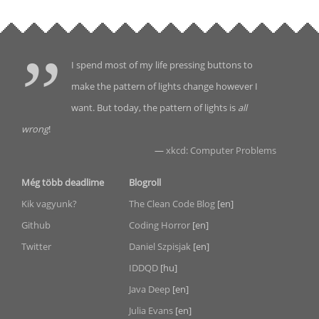
I spend most of my life pressing buttons to
make the pattern of lights change however I
want. But today, the pattern of lights is
all
wrong
!
—
xkcd: Computer Problems
Még több deadlime
Blogroll
Kik vagyunk?
The Clean Code Blog
[en]
Github
Coding Horror
[en]
Twitter
Daniel Szpisjak
[en]
IDDQD
[hu]
Java Deep
[en]
Julia Evans
[en]